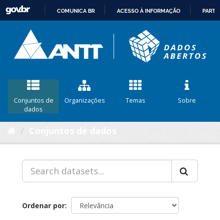
COMUNICA BR
ACESSO À INFORMAÇÃO
PARTI
IR
PARA
O
CONTEÚDO
Conjuntos de
Organizações
Temas
Sobre
dados
Conjuntos de dados
Ordenar por