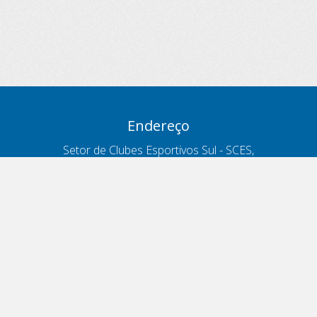
Endereço
Setor de Clubes Esportivos Sul - SCES,
trecho 03, lote 10, Projeto Orla Polo 8
- Brasília - DF
Contatos
Telefone 166
ouvidoria@antt.gov.br
Formulário Fale Conosco