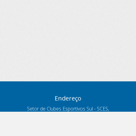
Endereço
Setor de Clubes Esportivos Sul - SCES,
trecho 03, lote 10, Projeto Orla Polo 8
- Brasília - DF