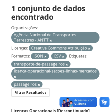
1 conjunto de dados
encontrado
Organizações:
Agência Nacional de Transportes
Terrestres - ANTT
Licenças:
Creative Commons Atribuição
Formatos:
JSON
CSV
Etiquetas:
transporte-de-passageiros
licenca-operacional-secoes-linhas-mercados
passageiros
Filtrar Resultados
Licenças Operacionais [Descontinuado]