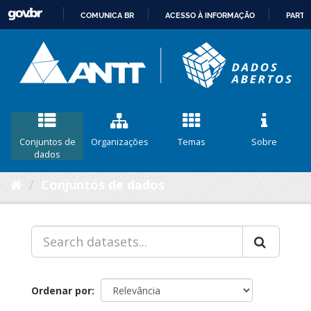
COMUNICA BR
ACESSO À INFORMAÇÃO
PARTI
IR
PARA
O
CONTEÚDO
Conjuntos de
Organizações
Temas
Sobre
dados
Conjuntos de dados
Ordenar por