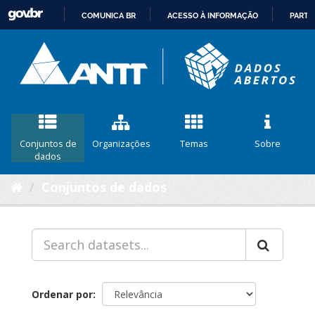
COMUNICA BR
ACESSO À INFORMAÇÃO
PARTI
IR
PARA
O
CONTEÚDO
Conjuntos de
Organizações
Temas
Sobre
dados
Conjuntos de dados
Ordenar por