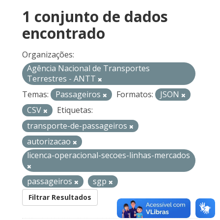
1 conjunto de dados
encontrado
Organizações:
Agência Nacional de Transportes
Terrestres - ANTT
Temas:
Passageiros
Formatos:
JSON
CSV
Etiquetas:
transporte-de-passageiros
autorizacao
licenca-operacional-secoes-linhas-mercados
passageiros
sgp
Filtrar Resultados