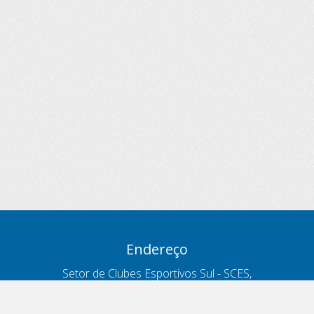
Endereço
Setor de Clubes Esportivos Sul - SCES,
trecho 03, lote 10, Projeto Orla Polo 8
- Brasília - DF