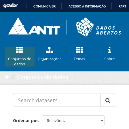
COMUNICA BR
ACESSO À INFORMAÇÃO
PARTI
IR
PARA
O
CONTEÚDO
Conjuntos de
Organizações
Temas
Sobre
dados
Conjuntos de dados
Ordenar por