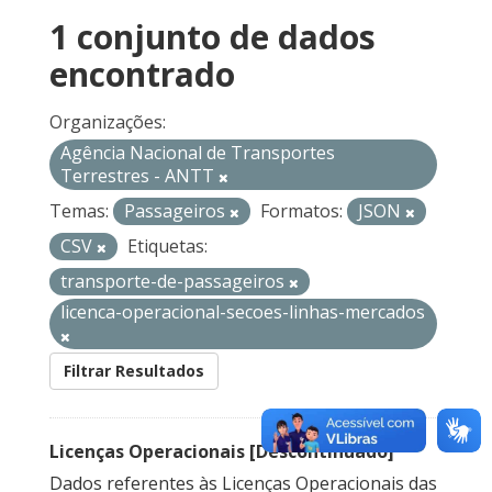
1 conjunto de dados
encontrado
Organizações:
Agência Nacional de Transportes
Terrestres - ANTT
Temas:
Passageiros
Formatos:
JSON
CSV
Etiquetas:
transporte-de-passageiros
licenca-operacional-secoes-linhas-mercados
Filtrar Resultados
Licenças Operacionais [Descontinuado]
Dados referentes às Licenças Operacionais das