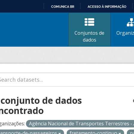
COMUNICA BR
ACESSO À INFORMAÇÃO
IR
PARA
O
Conjuntos de
Organi
CONTEÚDO
dados
 conjunto de dados
ncontrado
ganizações:
Agência Nacional de Transportes Terrestres 
ransporte-de-passageiros
fretamento-continuo
p