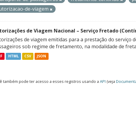
utorizacao-de-viagem
torizações de Viagem Nacional – Serviço Fretado (Contí
orizações de viagem emitidas para a prestação do serviço d
ssageiros sob regime de fretamento, na modalidade de freta
DF
HTML
CSV
JSON
ê também pode ter acesso a esses registros usando a
API
(veja
Documenta