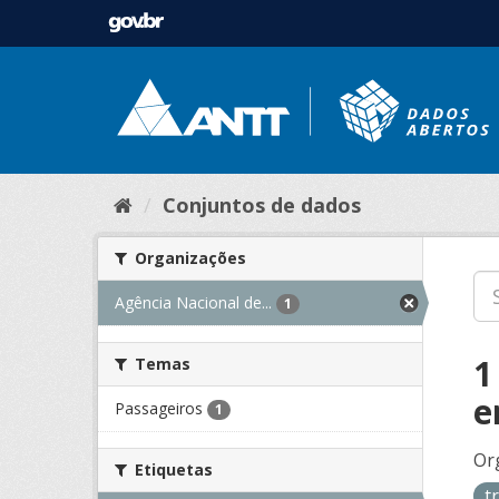
Conjuntos de dados
Organizações
Agência Nacional de...
1
1
Temas
e
Passageiros
1
Or
Etiquetas
t