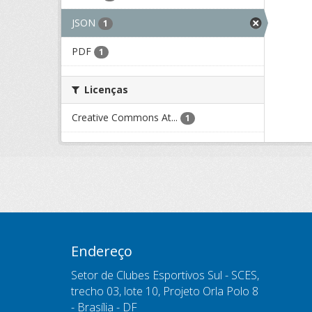
JSON
1
PDF
1
Licenças
Creative Commons At...
1
Endereço
Setor de Clubes Esportivos Sul - SCES,
trecho 03, lote 10, Projeto Orla Polo 8
- Brasília - DF