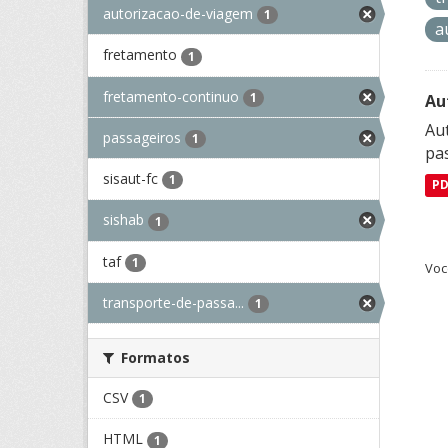
autorizacao-de-viagem
1
a
fretamento
1
fretamento-continuo
1
Au
Aut
passageiros
1
pa
sisaut-fc
1
P
sishab
1
taf
1
Voc
transporte-de-passa...
1
Formatos
CSV
1
HTML
1