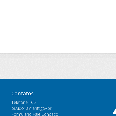
Contatos
Telefone 166
ouvidoria@antt.gov.br
Formulário Fale Conosco