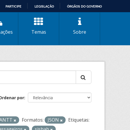
PARTICIPE
LEGISLAÇÃO
ÓRGÃOS DO GOVERNO
zações
Temas
Sobre
Ordenar por
- ANTT
Formatos:
JSON
Etiquetas:
assageiros
sishab