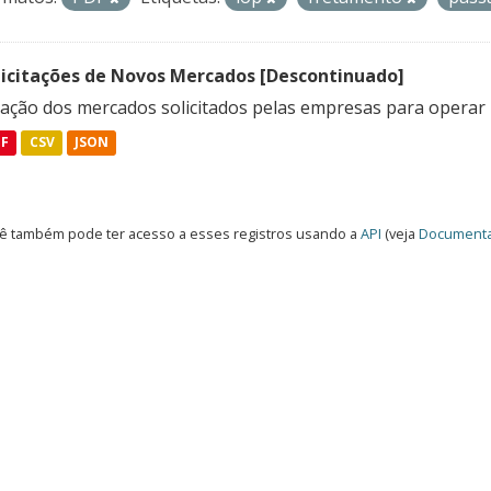
licitações de Novos Mercados [Descontinuado]
lação dos mercados solicitados pelas empresas para operar 
DF
CSV
JSON
ê também pode ter acesso a esses registros usando a
API
(veja
Documenta