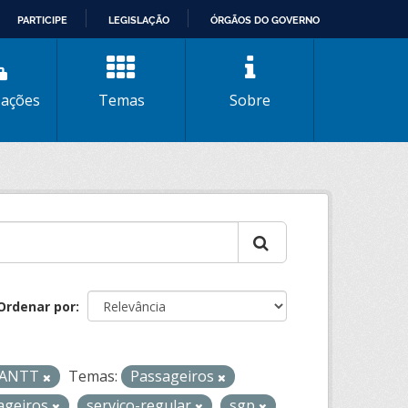
PARTICIPE
LEGISLAÇÃO
ÓRGÃOS DO GOVERNO
zações
Temas
Sobre
Ordenar por
- ANTT
Temas:
Passageiros
ageiros
servico-regular
sgp