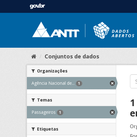
Conjuntos de dados
Organizações
Agência Nacional de...
1
1
Temas
e
Passageiros
1
Or
Etiquetas
Fo