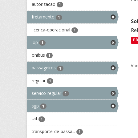
autorizacao
1
fretamento
1
So
licenca-operacional
Re
1
P
lop
1
onibus
1
Voc
passageiros
1
regular
1
servico-regular
1
sgp
1
taf
1
transporte-de-passa...
1