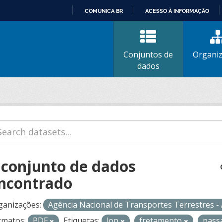
COMUNICA BR
ACESSO À INFORMAÇÃO
IR
PARA
O
Conjuntos de
Organi
CONTEÚDO
dados
 conjunto de dados
ncontrado
ganizações:
Agência Nacional de Transportes Terrestres 
rmatos:
PDF
Etiquetas:
lop
fretamento
pass