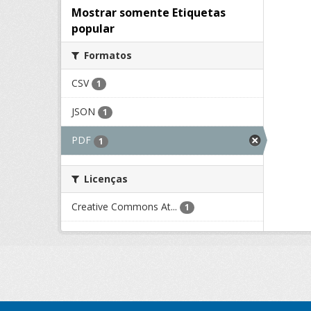
Mostrar somente Etiquetas
popular
Formatos
CSV
1
JSON
1
PDF
1
Licenças
Creative Commons At...
1