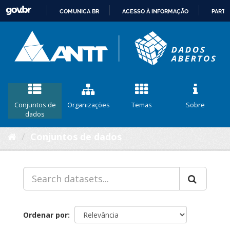
COMUNICA BR
ACESSO À INFORMAÇÃO
PARTI
IR
PARA
O
CONTEÚDO
Conjuntos de
Organizações
Temas
Sobre
dados
Conjuntos de dados
Ordenar por