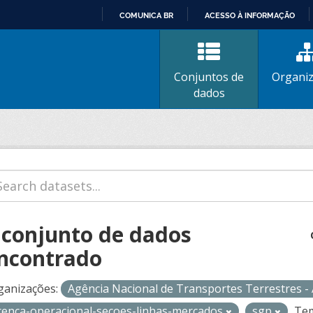
COMUNICA BR
ACESSO À INFORMAÇÃO
IR
PARA
O
Conjuntos de
Organi
CONTEÚDO
dados
 conjunto de dados
ncontrado
ganizações:
Agência Nacional de Transportes Terrestres 
icenca-operacional-secoes-linhas-mercados
sgp
Tem