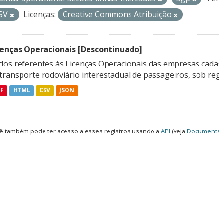
SV
Licenças:
Creative Commons Atribuição
cenças Operacionais [Descontinuado]
dos referentes às Licenças Operacionais das empresas cadas
transporte rodoviário interestadual de passageiros, sob reg
DF
HTML
CSV
JSON
ê também pode ter acesso a esses registros usando a
API
(veja
Documenta