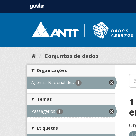
Conjuntos de dados
Organizações
Agência Nacional de...
1
1
Temas
e
Passageiros
1
Or
Etiquetas
l