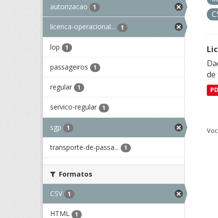
autorizacao
1
C
licenca-operacional...
1
lop
1
Li
Da
passageiros
1
de 
regular
1
P
servico-regular
1
sgp
1
Voc
transporte-de-passa...
1
Formatos
CSV
1
HTML
1