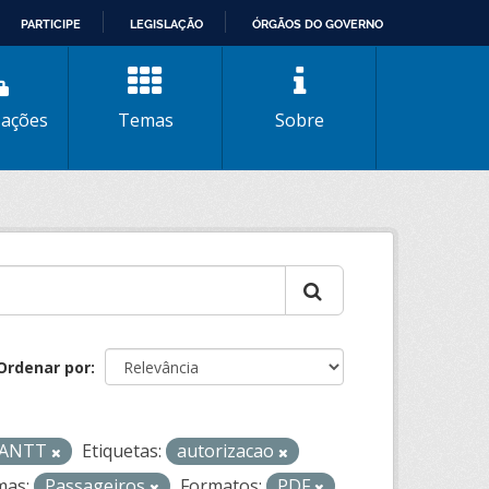
PARTICIPE
LEGISLAÇÃO
ÓRGÃOS DO GOVERNO
zações
Temas
Sobre
Ordenar por
- ANTT
Etiquetas:
autorizacao
as:
Passageiros
Formatos:
PDF