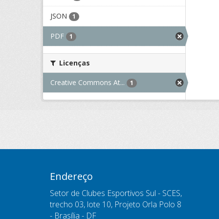
JSON
1
PDF
1
Licenças
Creative Commons At...
1
Endereço
Setor de Clubes Esportivos Sul - SCES,
trecho 03, lote 10, Projeto Orla Polo 8
- Brasília - DF