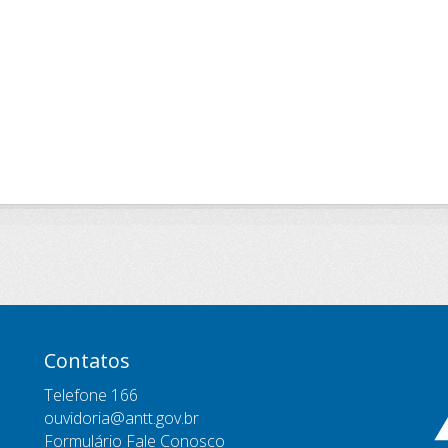
Contatos
Telefone 166
ouvidoria@antt.gov.br
Formulário Fale Conosco