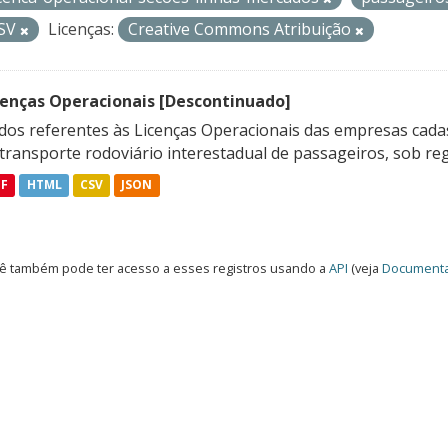
SV
Licenças:
Creative Commons Atribuição
cenças Operacionais [Descontinuado]
dos referentes às Licenças Operacionais das empresas cadas
transporte rodoviário interestadual de passageiros, sob reg
DF
HTML
CSV
JSON
ê também pode ter acesso a esses registros usando a
API
(veja
Documenta