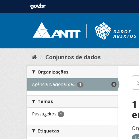
Conjuntos de dados
Organizações
Agência Nacional de...
1
1
Temas
e
Passageiros
1
Or
Etiquetas
l