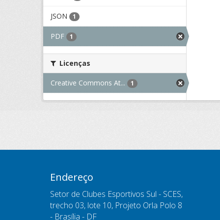
JSON
1
PDF
1
Licenças
Creative Commons At...
1
Endereço
Setor de Clubes Esportivos Sul - SCES,
trecho 03, lote 10, Projeto Orla Polo 8
- Brasília - DF