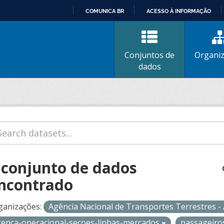
COMUNICA BR
ACESSO À INFORMAÇÃO
IR
PARA
O
Conjuntos de
Organi
CONTEÚDO
dados
 conjunto de dados
ncontrado
ganizações:
Agência Nacional de Transportes Terrestres 
icenca-operacional-secoes-linhas-mercados
passageir