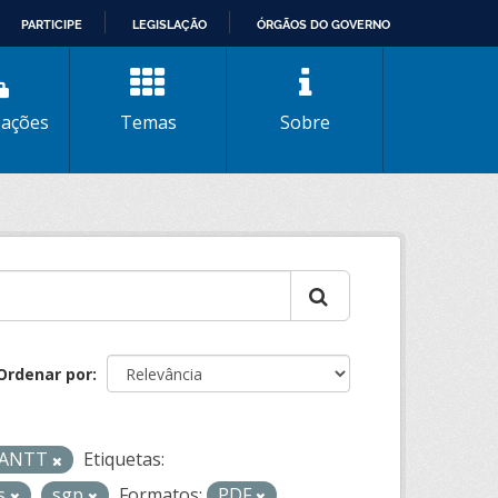
PARTICIPE
LEGISLAÇÃO
ÓRGÃOS DO GOVERNO
zações
Temas
Sobre
Ordenar por
- ANTT
Etiquetas:
os
sgp
Formatos:
PDF