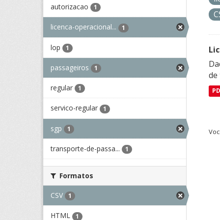
autorizacao
1
C
licenca-operacional...
1
lop
1
Li
Da
passageiros
1
de 
regular
1
P
servico-regular
1
sgp
1
Voc
transporte-de-passa...
1
Formatos
CSV
1
HTML
1