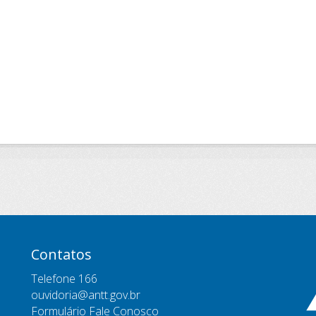
Contatos
Telefone 166
ouvidoria@antt.gov.br
Formulário Fale Conosco