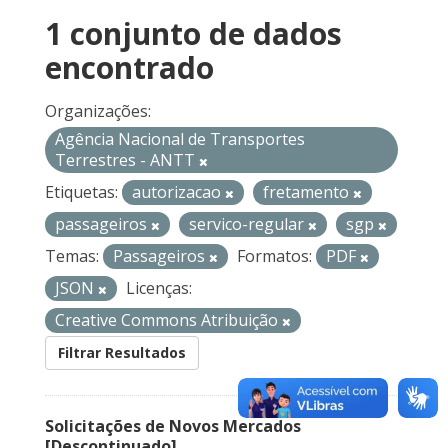
1 conjunto de dados
encontrado
Organizações:
Agência Nacional de Transportes
Terrestres - ANTT
Etiquetas:
autorizacao
fretamento
passageiros
servico-regular
sgp
Temas:
Passageiros
Formatos:
PDF
JSON
Licenças:
Creative Commons Atribuição
Filtrar Resultados
Solicitações de Novos Mercados
[Descontinuado]