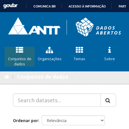
COMUNICA BR
ACESSO À INFORMAÇÃO
PARTI
IR
PARA
O
CONTEÚDO
Conjuntos de
Organizações
Temas
Sobre
dados
Conjuntos de dados
Ordenar por