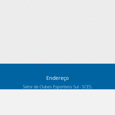
Endereço
Setor de Clubes Esportivos Sul - SCES,
trecho 03, lote 10, Projeto Orla Polo 8
- Brasília - DF