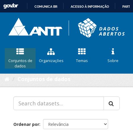
COMUNICA BR
ACESSO À INFORMAÇÃO
PARTI
IR
PARA
O
CONTEÚDO
Conjuntos de
Organizações
Temas
Sobre
dados
Conjuntos de dados
Ordenar por