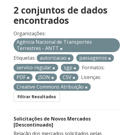
2 conjuntos de dados
encontrados
Organizações:
Agência Nacional de Transportes
Terrestres - ANTT
Etiquetas:
autorizacao
passageiros
servico-regular
sgp
Formatos:
PDF
JSON
CSV
Licenças:
Creative Commons Atribuição
Filtrar Resultados
Solicitações de Novos Mercados
[Descontinuado]
Relação dos mercados solicitados pelas