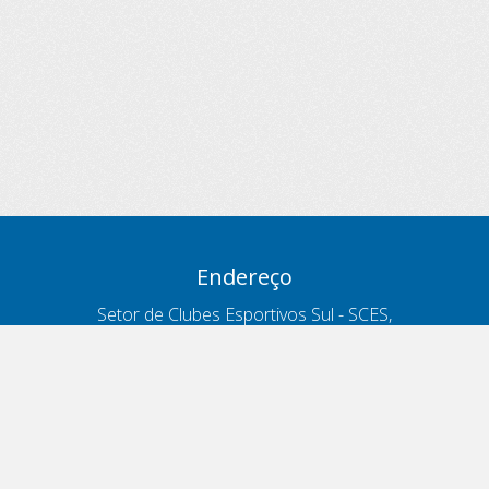
Endereço
Setor de Clubes Esportivos Sul - SCES,
trecho 03, lote 10, Projeto Orla Polo 8
- Brasília - DF
Contatos
Telefone 166