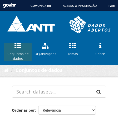
COMUNICA BR
ACESSO À INFORMAÇÃO
PARTI
IR
PARA
O
CONTEÚDO
Conjuntos de
Organizações
Temas
Sobre
dados
Conjuntos de dados
Ordenar por