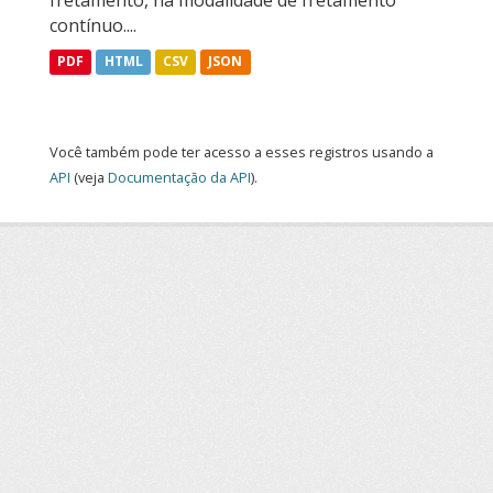
fretamento, na modalidade de fretamento
contínuo....
PDF
HTML
CSV
JSON
Você também pode ter acesso a esses registros usando a
API
(veja
Documentação da API
).