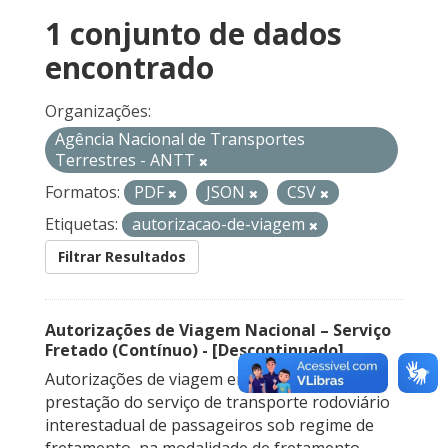
1 conjunto de dados
encontrado
Organizações:
Agência Nacional de Transportes
Terrestres - ANTT
Formatos:
PDF
JSON
CSV
Etiquetas:
autorizacao-de-viagem
Filtrar Resultados
Autorizações de Viagem Nacional – Serviço
Fretado (Contínuo) - [Descontinuado]
Autorizações de viagem emitidas para a
prestação do serviço de transporte rodoviário
interestadual de passageiros sob regime de