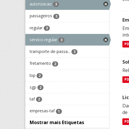
autorizacao
3
passageiros
3
Em
regular
Emp
3
in
servico-regular
3
P
transporte-de-passa...
3
So
fretamento
2
Re
lop
2
P
sgp
2
Li
taf
2
Da
empresas-taf
1
de 
Mostrar mais Etiquetas
P