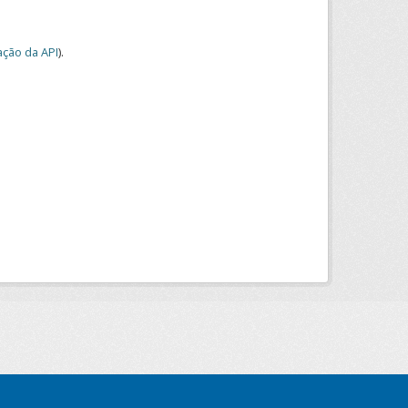
ção da API
).