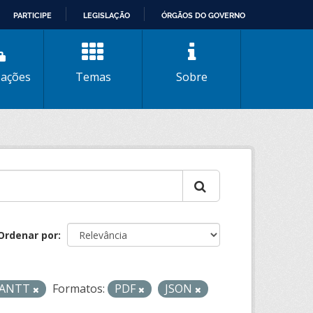
PARTICIPE
LEGISLAÇÃO
ÓRGÃOS DO GOVERNO
zações
Temas
Sobre
Ordenar por
- ANTT
Formatos:
PDF
JSON