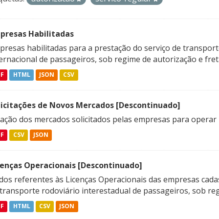
presas Habilitadas
resas habilitadas para a prestação do serviço de transporte
ternacional de passageiros, sob regime de autorização e fre
DF
HTML
JSON
CSV
licitações de Novos Mercados [Descontinuado]
lação dos mercados solicitados pelas empresas para operar 
DF
CSV
JSON
cenças Operacionais [Descontinuado]
dos referentes às Licenças Operacionais das empresas cadas
transporte rodoviário interestadual de passageiros, sob reg
DF
HTML
CSV
JSON