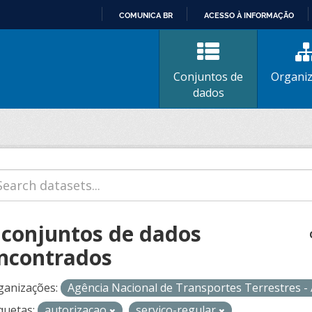
COMUNICA BR
ACESSO À INFORMAÇÃO
IR
PARA
O
Conjuntos de
Organi
CONTEÚDO
dados
 conjuntos de dados
ncontrados
ganizações:
Agência Nacional de Transportes Terrestres 
quetas:
autorizacao
servico-regular