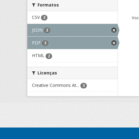
Formatos
CSV
Voc
3
JSON
3
PDF
3
HTML
2
Licenças
Creative Commons At...
3