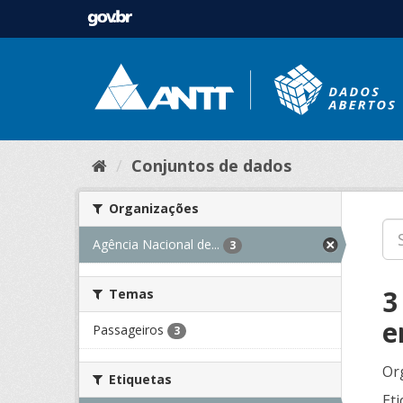
Conjuntos de dados
Organizações
Agência Nacional de...
3
3
Temas
e
Passageiros
3
Or
Etiquetas
Eti