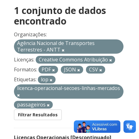
1 conjunto de dados
encontrado
Organizações:
Agência Nacional de Transportes
Terrestres - ANTT
Licenças:
Creative Commons Atribuição
Formatos:
PDF
JSON
CSV
Etiquetas:
lop
licenca-operacional-secoes-linhas-mercados
passageiros
Filtrar Resultados
Licenças Operacionais [Descontinuado]