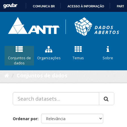
COMUNICA BR
ACESSO À INFORMAÇÃO
PARTI
IR
PARA
O
CONTEÚDO
Conjuntos de
Organizações
Temas
Sobre
dados
Conjuntos de dados
Ordenar por