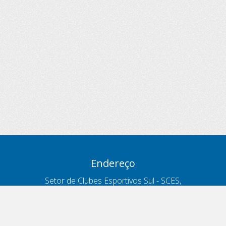
Endereço
Setor de Clubes Esportivos Sul - SCES,
trecho 03, lote 10, Projeto Orla Polo 8
- Brasília - DF