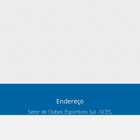
Endereço
Setor de Clubes Esportivos Sul - SCES,
trecho 03, lote 10, Projeto Orla Polo 8
- Brasília - DF