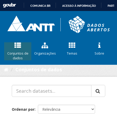
COMUNICA BR
ACESSO À INFORMAÇÃO
PARTI
IR
PARA
O
CONTEÚDO
Conjuntos de
Organizações
Temas
Sobre
dados
Conjuntos de dados
Ordenar por