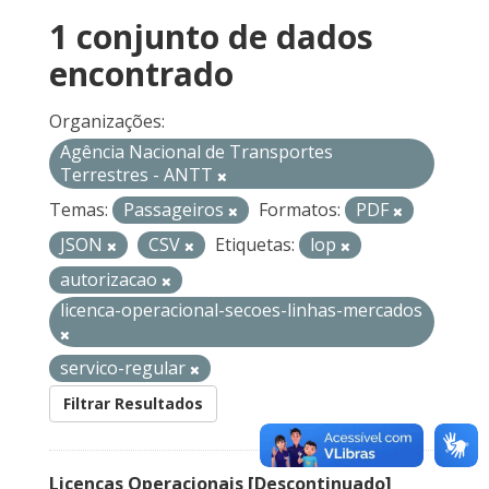
1 conjunto de dados
encontrado
Organizações:
Agência Nacional de Transportes
Terrestres - ANTT
Temas:
Passageiros
Formatos:
PDF
JSON
CSV
Etiquetas:
lop
autorizacao
licenca-operacional-secoes-linhas-mercados
servico-regular
Filtrar Resultados
Licenças Operacionais [Descontinuado]