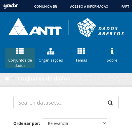
COMUNICA BR
ACESSO À INFORMAÇÃO
PARTI
IR
PARA
O
CONTEÚDO
Conjuntos de
Organizações
Temas
Sobre
dados
Conjuntos de dados
Ordenar por