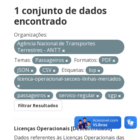
1 conjunto de dados
encontrado
Organizações:
Agência Nacional de Transportes
Terrestres - ANTT
Temas:
Passageiros
Formatos:
PDF
JSON
CSV
Etiquetas:
lop
licenca-operacional-secoes-linhas-mercados
passageiros
servico-regular
sgp
Filtrar Resultados
Licenças Operacionais [Descontinuado]
Dados referentes às Licenças Operacionais das