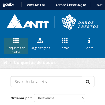
COMUNICA BR
ACESSO À INFORMAÇÃO
PARTI
IR
PARA
O
CONTEÚDO
Conjuntos de
Organizações
Temas
Sobre
dados
Conjuntos de dados
Ordenar por