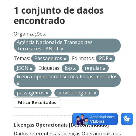
1 conjunto de dados
encontrado
Organizações:
Agência Nacional de Transportes
Terrestres - ANTT
Temas:
Passageiros
Formatos:
PDF
JSON
Etiquetas:
lop
regular
licenca-operacional-secoes-linhas-mercados
passageiros
servico-regular
Filtrar Resultados
Licenças Operacionais [Descontinuado]
Dados referentes às Licenças Operacionais das