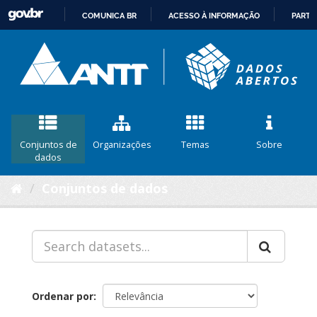
COMUNICA BR
ACESSO À INFORMAÇÃO
PARTI
IR
PARA
O
CONTEÚDO
Conjuntos de
Organizações
Temas
Sobre
dados
Conjuntos de dados
Ordenar por