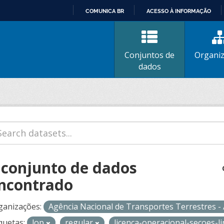
COMUNICA BR
ACESSO À INFORMAÇÃO
IR
PARA
O
Conjuntos de
Organi
CONTEÚDO
dados
 conjunto de dados
ncontrado
ganizações:
Agência Nacional de Transportes Terrestres 
quetas:
lop
regular
licenca-operacional-secoes-