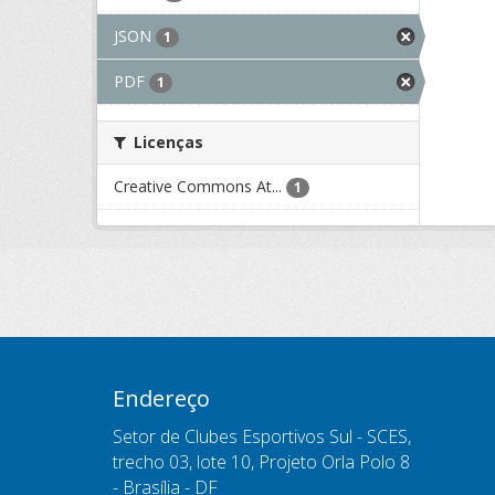
JSON
1
PDF
1
Licenças
Creative Commons At...
1
Endereço
Setor de Clubes Esportivos Sul - SCES,
trecho 03, lote 10, Projeto Orla Polo 8
- Brasília - DF