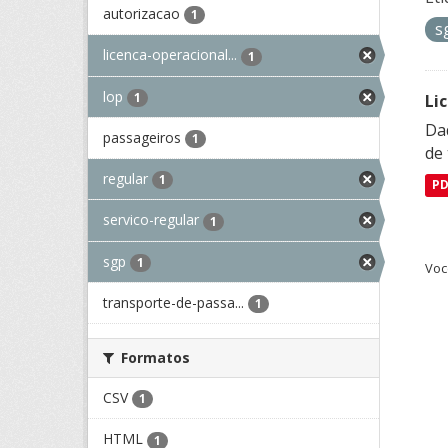
autorizacao
1
s
licenca-operacional...
1
lop
1
Li
Da
passageiros
1
de 
regular
1
P
servico-regular
1
sgp
1
Voc
transporte-de-passa...
1
Formatos
CSV
1
HTML
1