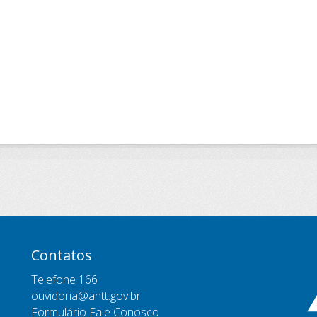
Contatos
Telefone 166
ouvidoria@antt.gov.br
Formulário Fale Conosco