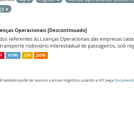
gp
cenças Operacionais [Descontinuado]
dos referentes às Licenças Operacionais das empresas cadas
transporte rodoviário interestadual de passageiros, sob reg
DF
HTML
CSV
JSON
ê também pode ter acesso a esses registros usando a
API
(veja
Documenta