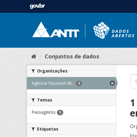
Conjuntos de dados
Organizações
Agência Nacional de...
1
1
Temas
e
Passageiros
1
Or
Etiquetas
Eti