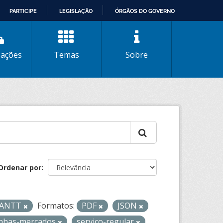
PARTICIPE
LEGISLAÇÃO
ÓRGÃOS DO GOVERNO
zações
Temas
Sobre
Ordenar por
- ANTT
Formatos:
PDF
JSON
linhas-mercados
servico-regular