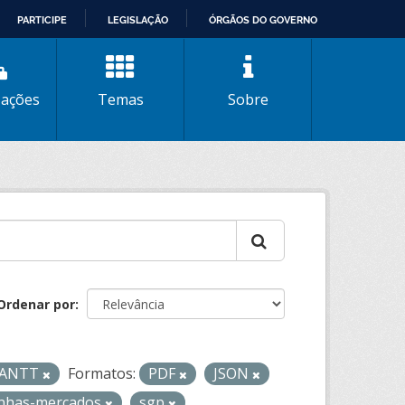
PARTICIPE
LEGISLAÇÃO
ÓRGÃOS DO GOVERNO
zações
Temas
Sobre
Ordenar por
- ANTT
Formatos:
PDF
JSON
linhas-mercados
sgp