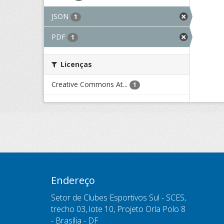
JSON
1
PDF
1
Licenças
Creative Commons At...
1
Endereço
Setor de Clubes Esportivos Sul - SCES,
trecho 03, lote 10, Projeto Orla Polo 8
- Brasília - DF