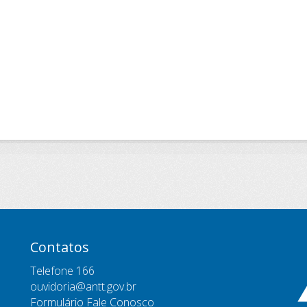
Contatos
Telefone 166
ouvidoria@antt.gov.br
Formulário Fale Conosco