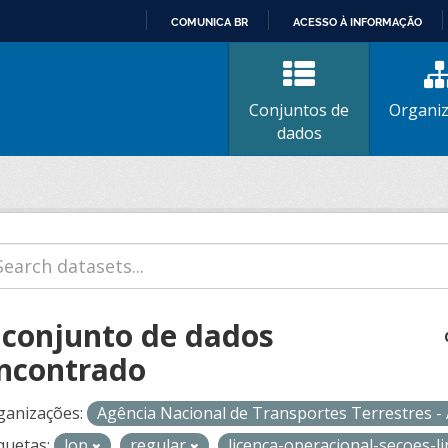
COMUNICA BR
ACESSO À INFORMAÇÃO
IR
PARA
O
Conjuntos de
Organi
CONTEÚDO
dados
 conjunto de dados
ncontrado
ganizações:
Agência Nacional de Transportes Terrestres 
quetas:
lop
regular
licenca-operacional-secoes-