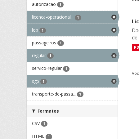
autorizacao
1
licenca-operacional...
1
Li
lop
Da
1
de 
passageiros
1
P
regular
1
servico-regular
1
Voc
sgp
1
transporte-de-passa...
1
Formatos
CSV
1
HTML
1