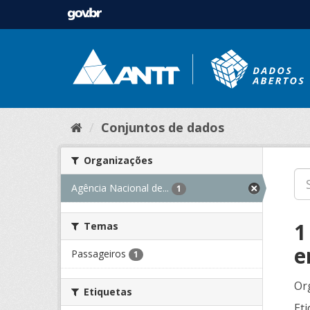
Conjuntos de dados
Organizações
Agência Nacional de...
1
1
Temas
e
Passageiros
1
Or
Etiquetas
Eti