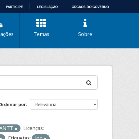
PARTICIPE
LEGISLAÇÃO
ÓRGÃOS DO GOVERNO
zações
Temas
Sobre
Ordenar por
- ANTT
Licenças:
Etiquetas:
lop