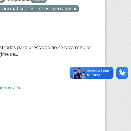
eracional-secoes-linhas-mercados
tradas para prestação do serviço regular
ime de...
ção da API
).