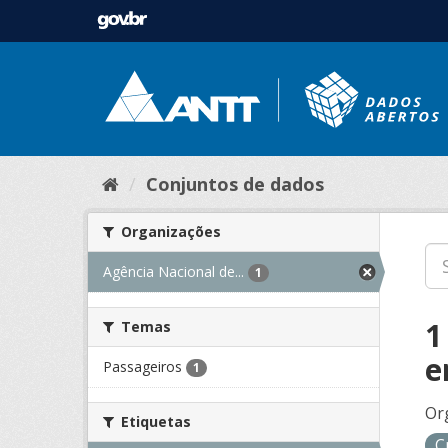
Conjuntos de dados
Organizações
Agência Nacional de...
1
1
Temas
e
Passageiros
1
Or
Etiquetas
C