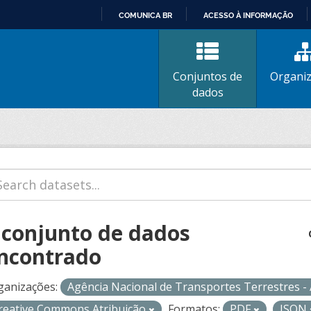
COMUNICA BR
ACESSO À INFORMAÇÃO
IR
PARA
O
Conjuntos de
Organi
CONTEÚDO
dados
 conjunto de dados
ncontrado
ganizações:
Agência Nacional de Transportes Terrestres 
reative Commons Atribuição
Formatos:
PDF
JSON