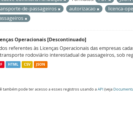
ransporte-de-passageiros
autorizacao
licenca-op
assageiros
cenças Operacionais [Descontinuado]
dos referentes às Licenças Operacionais das empresas cadas
transporte rodoviário interestadual de passageiros, sob reg
DF
HTML
CSV
JSON
ê também pode ter acesso a esses registros usando a
API
(veja
Documenta