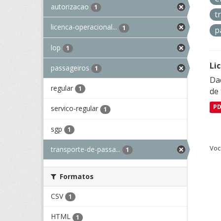
autorizacao
1
t
licenca-operacional...
1
p
lop
1
Li
passageiros
1
Da
regular
1
de 
P
servico-regular
1
sgp
1
Voc
transporte-de-passa...
1
Formatos
CSV
1
HTML
1