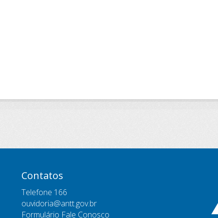
Contatos
Telefone 166
ouvidoria@antt.gov.br
Formulário Fale Conosco