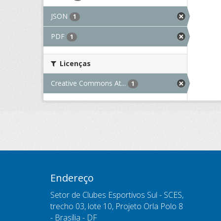
JSON
1
PDF
1
Licenças
Creative Commons At...
1
Endereço
Setor de Clubes Esportivos Sul - SCES,
trecho 03, lote 10, Projeto Orla Polo 8
- Brasília - DF