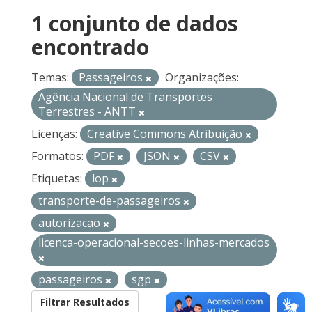
1 conjunto de dados
encontrado
Temas:
Passageiros
Organizações:
Agência Nacional de Transportes
Terrestres - ANTT
Licenças:
Creative Commons Atribuição
Formatos:
PDF
JSON
CSV
Etiquetas:
lop
transporte-de-passageiros
autorizacao
licenca-operacional-secoes-linhas-mercados
passageiros
sgp
Filtrar Resultados