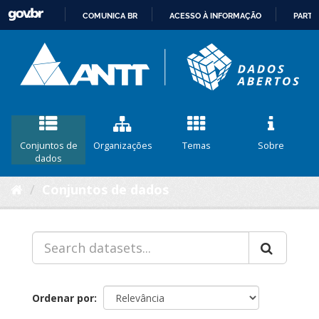
COMUNICA BR
ACESSO À INFORMAÇÃO
PARTI
IR
PARA
O
CONTEÚDO
Conjuntos de
Organizações
Temas
Sobre
dados
Conjuntos de dados
Ordenar por