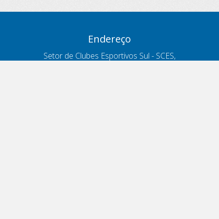
Endereço
Setor de Clubes Esportivos Sul - SCES,
trecho 03, lote 10, Projeto Orla Polo 8
- Brasília - DF
Contatos
Telefone 166
ouvidoria@antt.gov.br
Formulário Fale Conosco