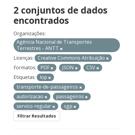
2 conjuntos de dados
encontrados
Organizações:
Agência Nacional de Transportes
Terrestres - ANTT
Licenças:
Creative Commons Atribuição
Formatos:
PDF
JSON
CSV
Etiquetas:
lop
transporte-de-passageiros
autorizacao
passageiros
servico-regular
sgp
Filtrar Resultados