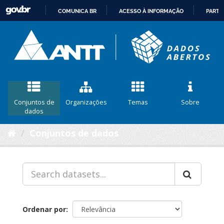
COMUNICA BR
ACESSO À INFORMAÇÃO
PARTI
IR
PARA
O
CONTEÚDO
Conjuntos de
Organizações
Temas
Sobre
dados
Conjuntos de dados
Ordenar por