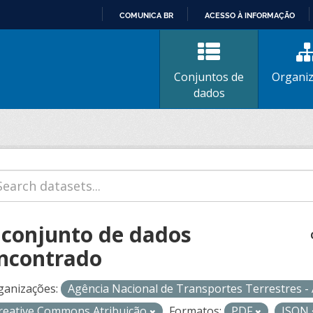
COMUNICA BR
ACESSO À INFORMAÇÃO
IR
PARA
O
Conjuntos de
Organi
CONTEÚDO
dados
 conjunto de dados
ncontrado
ganizações:
Agência Nacional de Transportes Terrestres 
reative Commons Atribuição
Formatos:
PDF
JSON