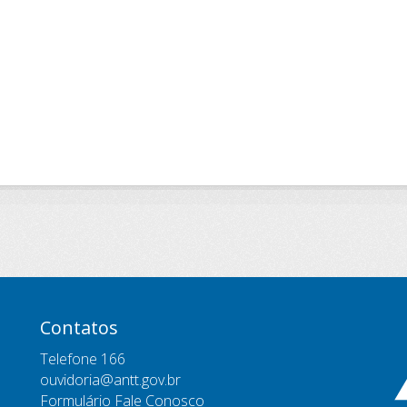
Contatos
Telefone 166
ouvidoria@antt.gov.br
Formulário Fale Conosco