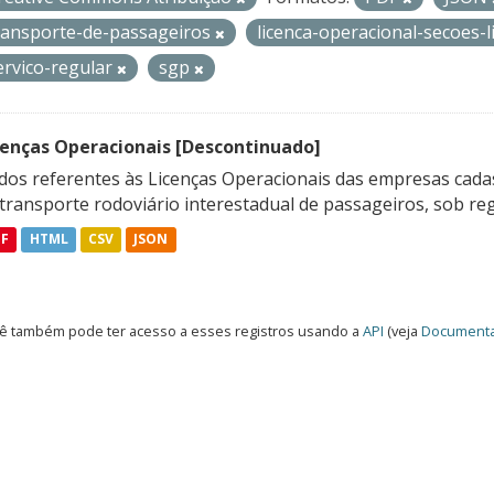
ransporte-de-passageiros
licenca-operacional-secoes
ervico-regular
sgp
cenças Operacionais [Descontinuado]
dos referentes às Licenças Operacionais das empresas cadas
transporte rodoviário interestadual de passageiros, sob reg
DF
HTML
CSV
JSON
ê também pode ter acesso a esses registros usando a
API
(veja
Documenta