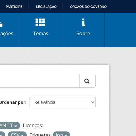
PARTICIPE
LEGISLAÇÃO
ÓRGÃOS DO GOVERNO
zações
Temas
Sobre
Ordenar por
- ANTT
Licenças:
CSV
Etiquetas:
lop