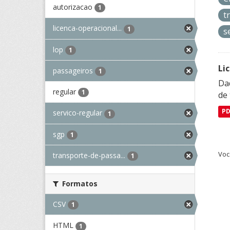
autorizacao
1
t
licenca-operacional...
1
s
lop
1
Li
passageiros
1
Da
regular
1
de 
P
servico-regular
1
sgp
1
Voc
transporte-de-passa...
1
Formatos
CSV
1
HTML
1