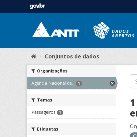
Conjuntos de dados
Organizações
Agência Nacional de...
1
1
Temas
e
Passageiros
1
Or
Etiquetas
C