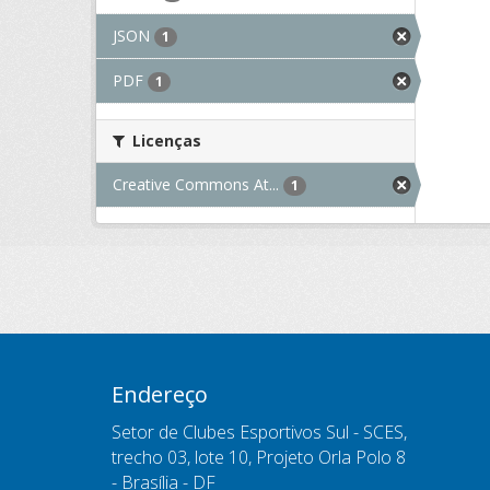
JSON
1
PDF
1
Licenças
Creative Commons At...
1
Endereço
Setor de Clubes Esportivos Sul - SCES,
trecho 03, lote 10, Projeto Orla Polo 8
- Brasília - DF