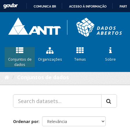
COMUNICA BR
ACESSO À INFORMAÇÃO
PARTI
IR
PARA
O
CONTEÚDO
Conjuntos de
Organizações
Temas
Sobre
dados
Conjuntos de dados
Ordenar por