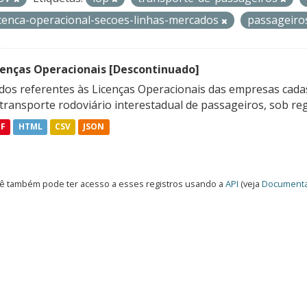
icenca-operacional-secoes-linhas-mercados
passageir
cenças Operacionais [Descontinuado]
dos referentes às Licenças Operacionais das empresas cadas
transporte rodoviário interestadual de passageiros, sob reg
DF
HTML
CSV
JSON
ê também pode ter acesso a esses registros usando a
API
(veja
Documenta