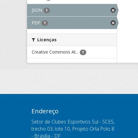
JSON
1
PDF
1
Licenças
Creative Commons At...
1
Endereço
Setor de Clubes Esportivos Sul - SCES,
trecho 03, lote 10, Projeto Orla Polo 8
- Brasília - DF