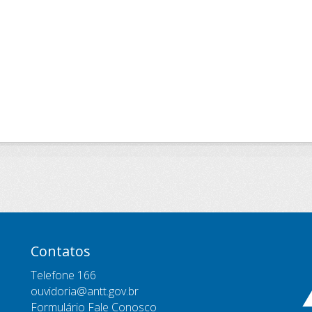
Contatos
Telefone 166
ouvidoria@antt.gov.br
Formulário Fale Conosco