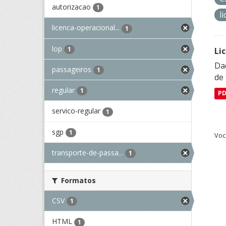
autorizacao
1
l
licenca-operacional...
1
lop
1
Li
Da
passageiros
1
de 
regular
1
P
servico-regular
1
sgp
1
Voc
transporte-de-passa...
1
Formatos
CSV
1
HTML
1