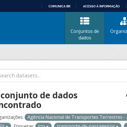
COMUNICA BR
ACESSO À INFORMAÇÃO
IR
PARA
O
Conjuntos de
Organi
CONTEÚDO
dados
 conjunto de dados
ncontrado
ganizações:
Agência Nacional de Transportes Terrestres 
SV
Etiquetas:
lop
transporte-de-passageiros