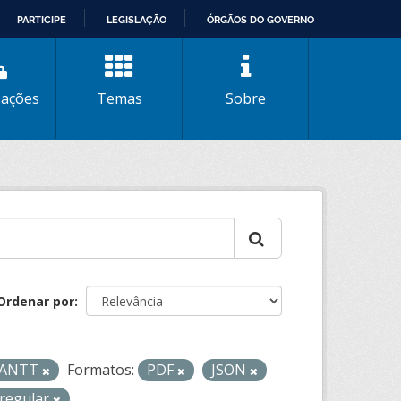
PARTICIPE
LEGISLAÇÃO
ÓRGÃOS DO GOVERNO
zações
Temas
Sobre
Ordenar por
- ANTT
Formatos:
PDF
JSON
regular