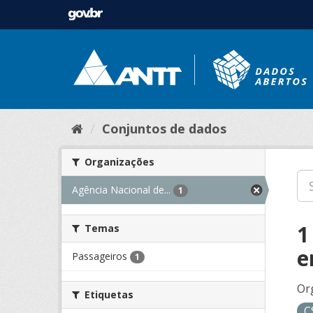
Conjuntos de dados
Organizações
Agência Nacional de...
1
1
Temas
e
Passageiros
1
Or
Etiquetas
C