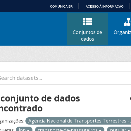
COMUNICA BR
ACESSO À INFORMAÇÃO
IR
PARA
O
Conjuntos de
Organi
CONTEÚDO
dados
 conjunto de dados
ncontrado
ganizações:
Agência Nacional de Transportes Terrestres 
quetas:
lop
transporte-de-passageiros
regular