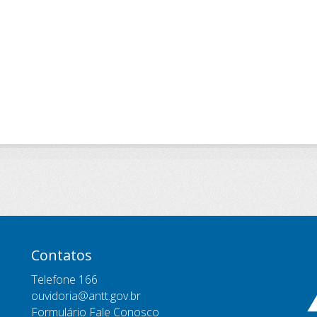
Contatos
Telefone 166
ouvidoria@antt.gov.br
Formulário Fale Conosco