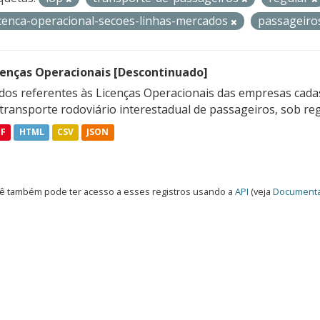
icenca-operacional-secoes-linhas-mercados
passageir
cenças Operacionais [Descontinuado]
dos referentes às Licenças Operacionais das empresas cadas
transporte rodoviário interestadual de passageiros, sob reg
DF
HTML
CSV
JSON
ê também pode ter acesso a esses registros usando a
API
(veja
Documenta