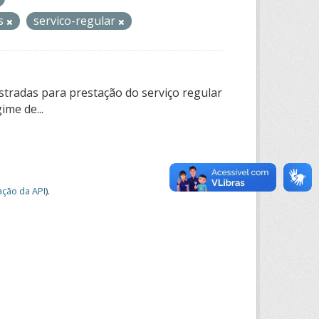
os
servico-regular
tradas para prestação do serviço regular
ime de...
ção da API
).