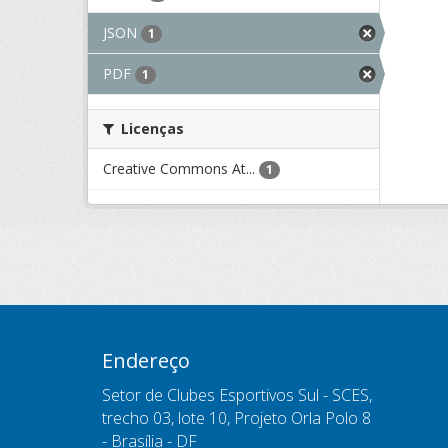
JSON
1
PDF
1
Licenças
Creative Commons At...
1
Endereço
Setor de Clubes Esportivos Sul - SCES,
trecho 03, lote 10, Projeto Orla Polo 8
- Brasília - DF