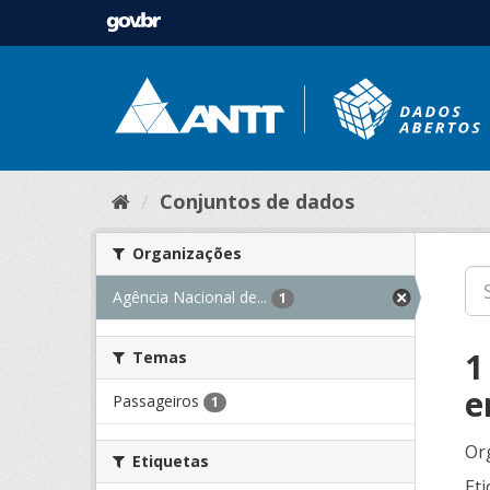
Conjuntos de dados
Organizações
Agência Nacional de...
1
1
Temas
e
Passageiros
1
Or
Etiquetas
Eti