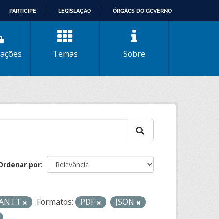
PARTICIPE
LEGISLAÇÃO
ÓRGÃOS DO GOVERNO
zações
Temas
Sobre
Ordenar por
- ANTT
Formatos:
PDF
JSON