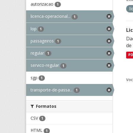
autorizacao
1
l
licenca-operacional...
1
lop
1
Li
Da
passageiros
1
de 
regular
1
P
servico-regular
1
sgp
1
Voc
transporte-de-passa...
1
Formatos
CSV
1
HTML
1