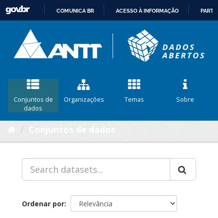
COMUNICA BR
ACESSO À INFORMAÇÃO
PARTI
IR
PARA
O
CONTEÚDO
Conjuntos de
Organizações
Temas
Sobre
dados
Conjuntos de dados
Ordenar por