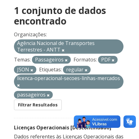
1 conjunto de dados
encontrado
Organizações:
Agência Nacional de Transportes
Terrestres - ANTT
Temas:
Passageiros
Formatos:
PDF
JSON
Etiquetas:
regular
licenca-operacional-secoes-linhas-mercados
passageiros
Filtrar Resultados
Licenças Operacionais [Descontinuado]
Dados referentes às Licenças Operacionais das