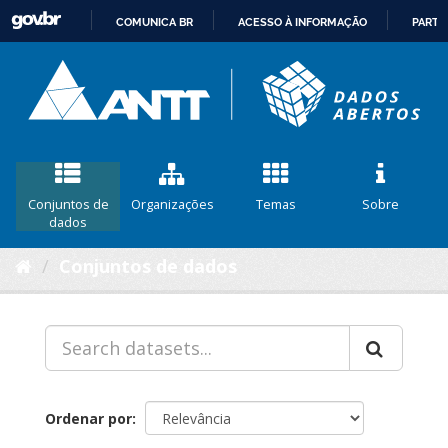
COMUNICA BR
ACESSO À INFORMAÇÃO
PARTI
IR
PARA
O
CONTEÚDO
Conjuntos de
Organizações
Temas
Sobre
dados
Conjuntos de dados
Ordenar por