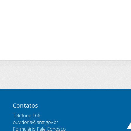
Contatos
Telefone 166
ouvidoria@antt.gov.br
Formulário Fale Conosco