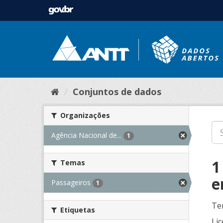
Conjuntos de dados
Organizações
Agência Nacional de...
1
1
Temas
e
Passageiros
1
Te
Etiquetas
Lic