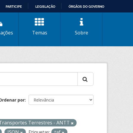
PARTICIPE
LEGISLAÇÃO
ÓRGÃOS DO GOVERNO
zações
Temas
Sobre
Ordenar por
 Transportes Terrestres - ANTT
JSON
Etiquetas:
taf