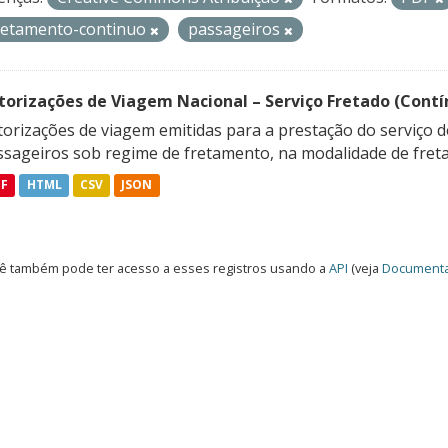
retamento-continuo
passageiros
torizações de Viagem Nacional – Serviço Fretado (Contí
orizações de viagem emitidas para a prestação do serviço d
ssageiros sob regime de fretamento, na modalidade de freta
DF
HTML
CSV
JSON
ê também pode ter acesso a esses registros usando a
API
(veja
Documenta