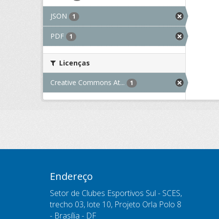
JSON
1
PDF
1
Licenças
Creative Commons At...
1
Endereço
Setor de Clubes Esportivos Sul - SCES,
trecho 03, lote 10, Projeto Orla Polo 8
- Brasília - DF