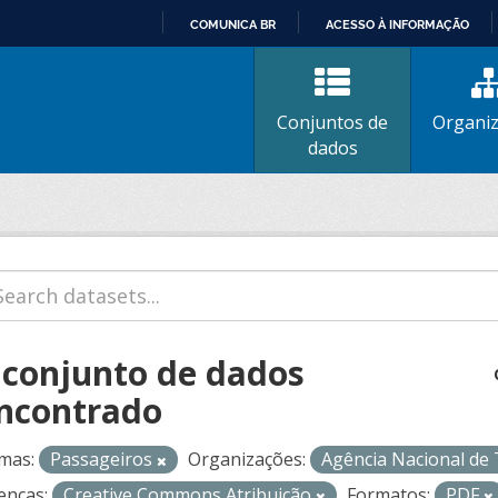
COMUNICA BR
ACESSO À INFORMAÇÃO
IR
PARA
O
Conjuntos de
Organi
CONTEÚDO
dados
 conjunto de dados
ncontrado
mas:
Passageiros
Organizações:
Agência Nacional de
enças:
Creative Commons Atribuição
Formatos:
PDF