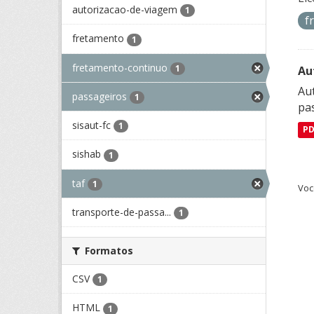
autorizacao-de-viagem
1
f
fretamento
1
fretamento-continuo
1
Au
Aut
passageiros
1
pa
sisaut-fc
1
P
sishab
1
taf
1
Voc
transporte-de-passa...
1
Formatos
CSV
1
HTML
1