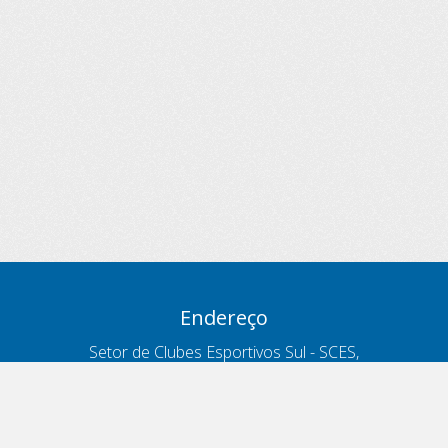
Endereço
Setor de Clubes Esportivos Sul - SCES,
trecho 03, lote 10, Projeto Orla Polo 8
- Brasília - DF