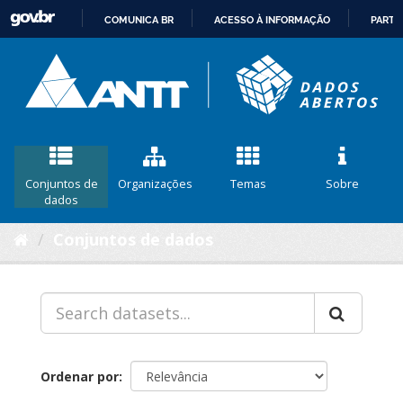
COMUNICA BR
ACESSO À INFORMAÇÃO
PARTI
IR
PARA
O
CONTEÚDO
Conjuntos de
Organizações
Temas
Sobre
dados
Conjuntos de dados
Ordenar por