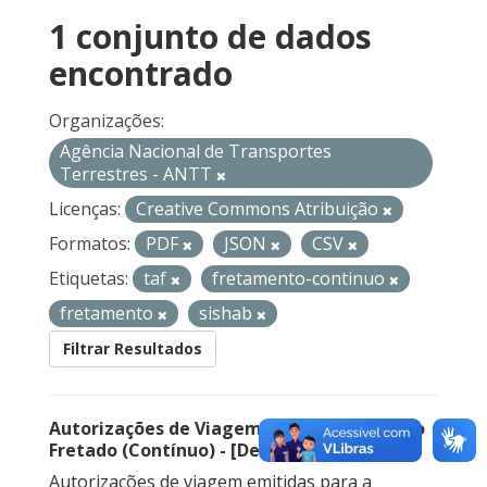
1 conjunto de dados
encontrado
Organizações:
Agência Nacional de Transportes
Terrestres - ANTT
Licenças:
Creative Commons Atribuição
Formatos:
PDF
JSON
CSV
Etiquetas:
taf
fretamento-continuo
fretamento
sishab
Filtrar Resultados
Autorizações de Viagem Nacional – Serviço
Fretado (Contínuo) - [Descontinuado]
Autorizações de viagem emitidas para a