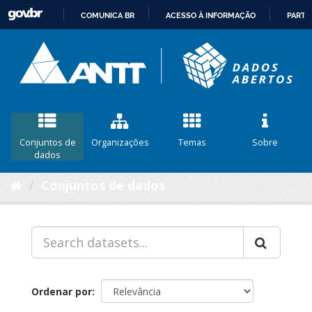
COMUNICA BR
ACESSO À INFORMAÇÃO
PARTI
IR
PARA
O
CONTEÚDO
Conjuntos de
Organizações
Temas
Sobre
dados
Conjuntos de dados
Ordenar por