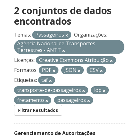
2 conjuntos de dados
encontrados
Temas:
Passageiros
Organizações:
Agência Nacional de Transportes
Terrestres - ANTT
Licenças:
Creative Commons Atribuição
Formatos:
PDF
JSON
CSV
Etiquetas:
taf
transporte-de-passageiros
lop
fretamento
passageiros
Filtrar Resultados
Gerenciamento de Autorizações