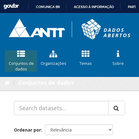
COMUNICA BR
ACESSO À INFORMAÇÃO
PARTI
IR
PARA
O
CONTEÚDO
Conjuntos de
Organizações
Temas
Sobre
dados
Conjuntos de dados
Ordenar por