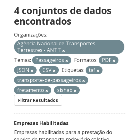
4 conjuntos de dados
encontrados
Organizações:
Agência Nacional de Transportes
Terrestres - ANTT
Temas:
Passageiros
Formatos:
PDF
JSON
CSV
Etiquetas:
taf
transporte-de-passageiros
fretamento
sishab
Filtrar Resultados
Empresas Habilitadas
Empresas habilitadas para a prestação do
serviço de transporte rodoviário coletivo