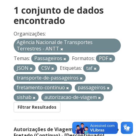
1 conjunto de dados
encontrado
Organizações:
Agência Nacional de Transportes
Terrestres - ANTT
Temas:
Passageiros
Formatos:
PDF
JSON
CSV
Etiquetas:
taf
transporte-de-passageiros
fretamento-continuo
passageiros
sishab
autorizacao-de-viagem
Filtrar Resultados
Autorizações de Viagem Nacional – Serviço
Fretado (Contínuo) - [Descontinuado]