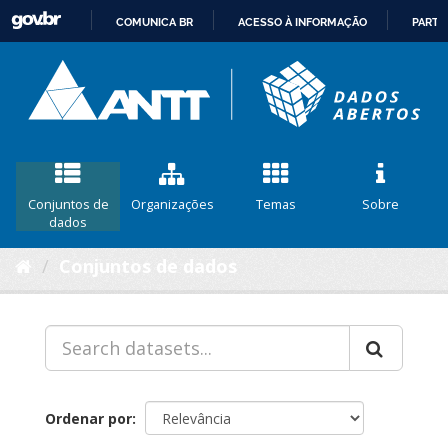
COMUNICA BR
ACESSO À INFORMAÇÃO
PARTI
IR
PARA
O
CONTEÚDO
Conjuntos de
Organizações
Temas
Sobre
dados
Conjuntos de dados
Ordenar por