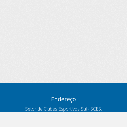
Endereço
Setor de Clubes Esportivos Sul - SCES,
trecho 03, lote 10, Projeto Orla Polo 8
- Brasília - DF