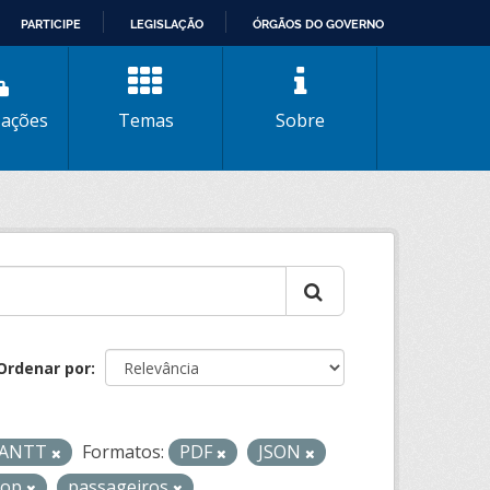
PARTICIPE
LEGISLAÇÃO
ÓRGÃOS DO GOVERNO
zações
Temas
Sobre
Ordenar por
- ANTT
Formatos:
PDF
JSON
lop
passageiros