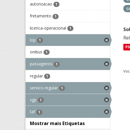
autorizacao
1
s
fretamento
1
licenca-operacional
1
So
Re
lop
1
P
onibus
1
passageiros
1
Voc
regular
1
servico-regular
1
sgp
1
taf
1
Mostrar mais Etiquetas