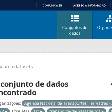
COMUNICA BR
ACESSO À INFORMAÇÃO
IR
PARA
O
Conjuntos de
Organi
CONTEÚDO
dados
 conjunto de dados
ncontrado
ganizações:
Agência Nacional de Transportes Terrestres 
SV
Etiquetas:
taf
transporte-de-passageiros