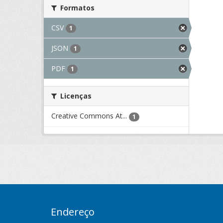
Formatos
CSV
1
JSON
1
PDF
1
Licenças
Creative Commons At...
1
Endereço