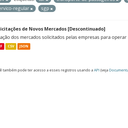
ervico-regular
sgp
licitações de Novos Mercados [Descontinuado]
lação dos mercados solicitados pelas empresas para operar 
DF
CSV
JSON
ê também pode ter acesso a esses registros usando a
API
(veja
Documenta