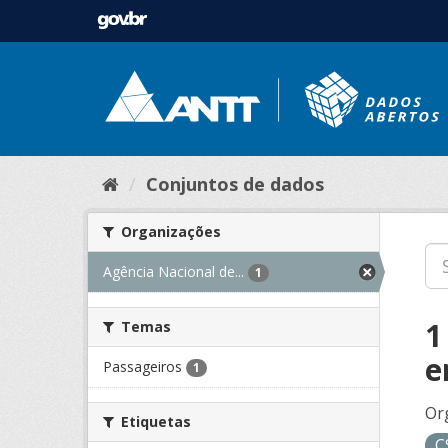
Conjuntos de dados
Organizações
Agência Nacional de...
1
1
Temas
e
Passageiros
1
Or
Etiquetas
C