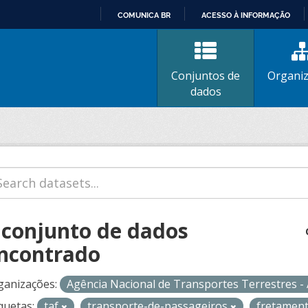
COMUNICA BR
ACESSO À INFORMAÇÃO
IR
PARA
O
Conjuntos de
Organi
CONTEÚDO
dados
 conjunto de dados
ncontrado
ganizações:
Agência Nacional de Transportes Terrestres 
quetas:
taf
transporte-de-passageiros
fretamen