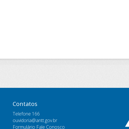
Contatos
Telefone 166
ouvidoria@antt.gov.br
Formulário Fale Conosco