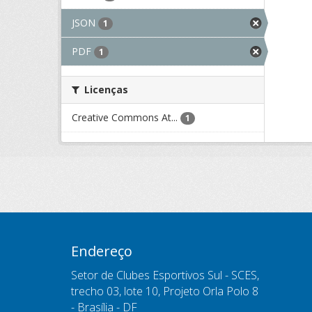
JSON
1
PDF
1
Licenças
Creative Commons At...
1
Endereço
Setor de Clubes Esportivos Sul - SCES,
trecho 03, lote 10, Projeto Orla Polo 8
- Brasília - DF