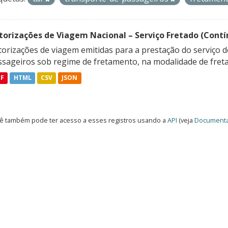
torizações de Viagem Nacional – Serviço Fretado (Contí
orizações de viagem emitidas para a prestação do serviço d
ssageiros sob regime de fretamento, na modalidade de freta
DF
HTML
CSV
JSON
ê também pode ter acesso a esses registros usando a
API
(veja
Documenta