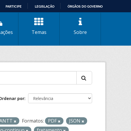
PARTICIPE
LEGISLAÇÃO
ÓRGÃOS DO GOVERNO
zações
Temas
Sobre
Ordenar por
- ANTT
Formatos:
PDF
JSON
to-continuo
fretamento