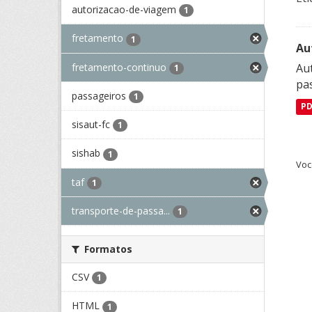
autorizacao-de-viagem
1
fretamento
1
Au
fretamento-continuo
Aut
1
pa
passageiros
1
P
sisaut-fc
1
sishab
1
Voc
taf
1
transporte-de-passa...
1
Formatos
CSV
1
HTML
1