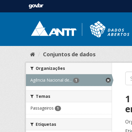
Conjuntos de dados
Organizações
Agência Nacional de...
1
1
Temas
e
Passageiros
1
Or
Etiquetas
Eti