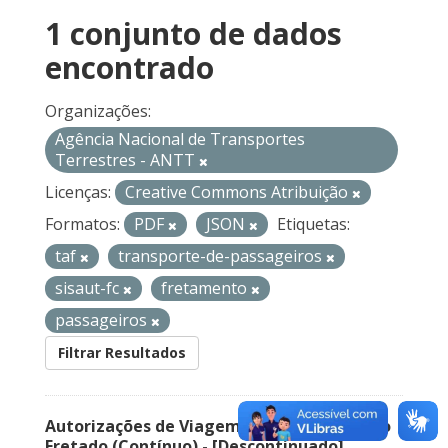
1 conjunto de dados
encontrado
Organizações:
Agência Nacional de Transportes
Terrestres - ANTT
Licenças:
Creative Commons Atribuição
Formatos:
PDF
JSON
Etiquetas:
taf
transporte-de-passageiros
sisaut-fc
fretamento
passageiros
Filtrar Resultados
Autorizações de Viagem Nacional – Serviço
Fretado (Contínuo) - [Descontinuado]