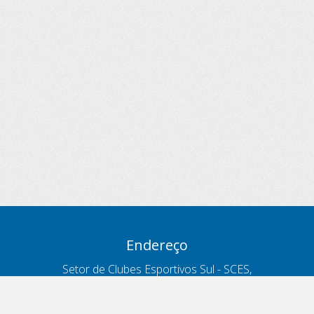
Endereço
Setor de Clubes Esportivos Sul - SCES,
trecho 03, lote 10, Projeto Orla Polo 8
- Brasília - DF