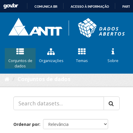
COMUNICA BR
ACESSO À INFORMAÇÃO
PARTI
IR
PARA
O
CONTEÚDO
Conjuntos de
Organizações
Temas
Sobre
dados
Conjuntos de dados
Ordenar por