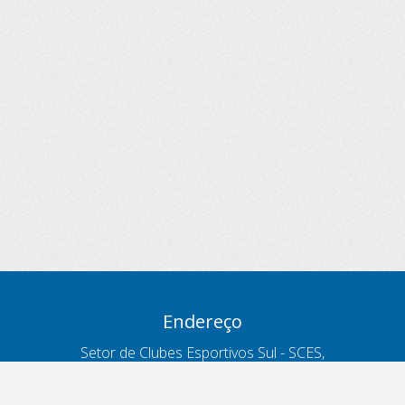
Endereço
Setor de Clubes Esportivos Sul - SCES,
trecho 03, lote 10, Projeto Orla Polo 8
- Brasília - DF