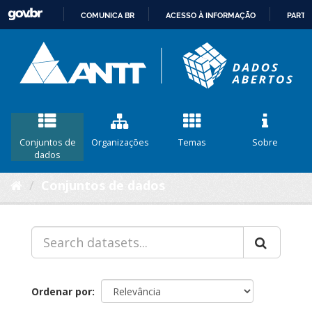
COMUNICA BR
ACESSO À INFORMAÇÃO
PARTI
IR
PARA
O
CONTEÚDO
Conjuntos de
Organizações
Temas
Sobre
dados
Conjuntos de dados
Ordenar por