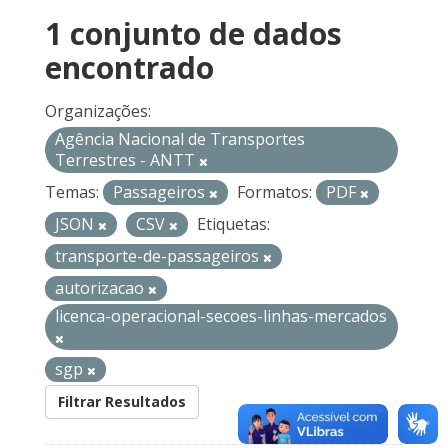
1 conjunto de dados
encontrado
Organizações:
Agência Nacional de Transportes
Terrestres - ANTT
Temas:
Passageiros
Formatos:
PDF
JSON
CSV
Etiquetas:
transporte-de-passageiros
autorizacao
licenca-operacional-secoes-linhas-mercados
sgp
Filtrar Resultados