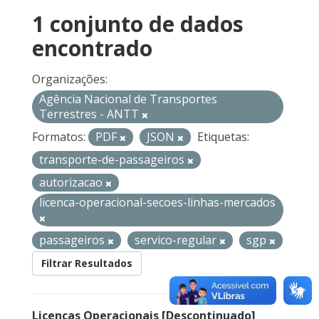
1 conjunto de dados
encontrado
Organizações:
Agência Nacional de Transportes
Terrestres - ANTT
Formatos:
PDF
JSON
Etiquetas:
transporte-de-passageiros
autorizacao
licenca-operacional-secoes-linhas-mercados
passageiros
servico-regular
sgp
Filtrar Resultados
Licenças Operacionais [Descontinuado]