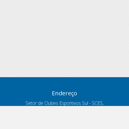
Endereço
Setor de Clubes Esportivos Sul - SCES,
trecho 03, lote 10, Projeto Orla Polo 8
- Brasília - DF