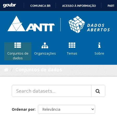
COMUNICA BR
ACESSO À INFORMAÇÃO
PARTI
IR
PARA
O
CONTEÚDO
Conjuntos de
Organizações
Temas
Sobre
dados
Conjuntos de dados
Ordenar por