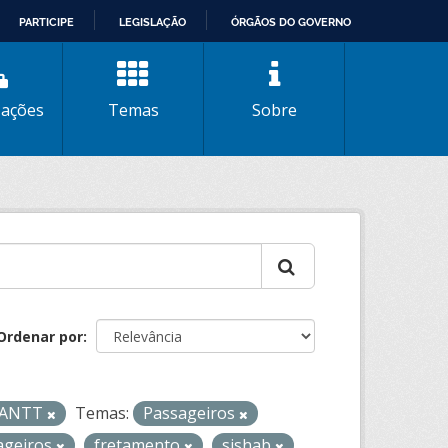
PARTICIPE
LEGISLAÇÃO
ÓRGÃOS DO GOVERNO
zações
Temas
Sobre
Ordenar por
- ANTT
Temas:
Passageiros
ageiros
fretamento
sishab