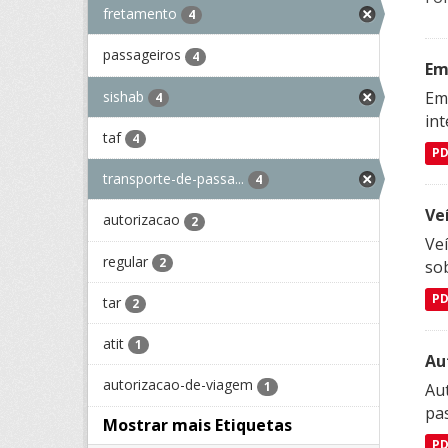
fretamento
4
passageiros
4
Em
sishab
Emp
4
in
taf
4
P
transporte-de-passa...
4
Ve
autorizacao
2
Veí
regular
2
so
P
tar
2
atit
1
Au
autorizacao-de-viagem
1
Aut
pa
Mostrar mais Etiquetas
P