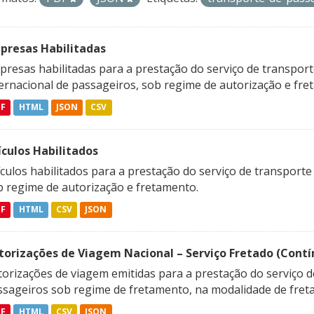
presas Habilitadas
resas habilitadas para a prestação do serviço de transporte
ternacional de passageiros, sob regime de autorização e fre
DF
HTML
JSON
CSV
ículos Habilitados
culos habilitados para a prestação do serviço de transporte
b regime de autorização e fretamento.
DF
HTML
CSV
JSON
torizações de Viagem Nacional – Serviço Fretado (Contí
orizações de viagem emitidas para a prestação do serviço d
ssageiros sob regime de fretamento, na modalidade de freta
DF
HTML
CSV
JSON