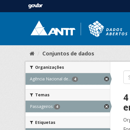
Conjuntos de dados
Organizações
Agência Nacional de...
4
4
Temas
e
Passageiros
4
Or
Etiquetas
Fo