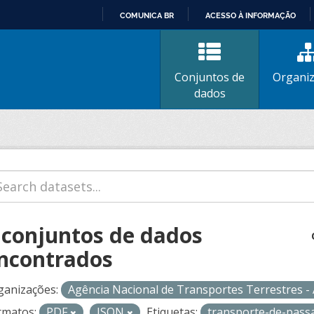
COMUNICA BR
ACESSO À INFORMAÇÃO
IR
PARA
O
Conjuntos de
Organi
CONTEÚDO
dados
 conjuntos de dados
ncontrados
ganizações:
Agência Nacional de Transportes Terrestres 
rmatos:
PDF
JSON
Etiquetas:
transporte-de-pass