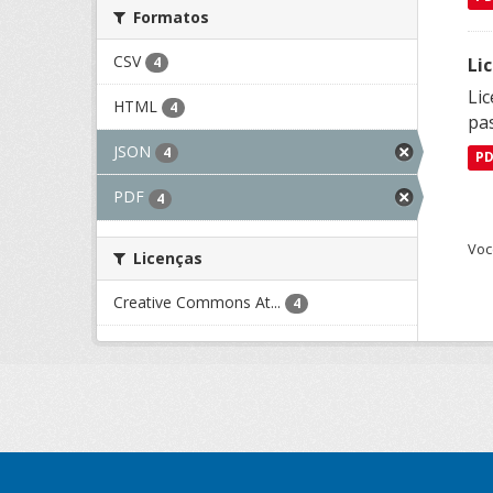
Formatos
CSV
Li
4
Lic
HTML
4
pa
JSON
4
P
PDF
4
Voc
Licenças
Creative Commons At...
4