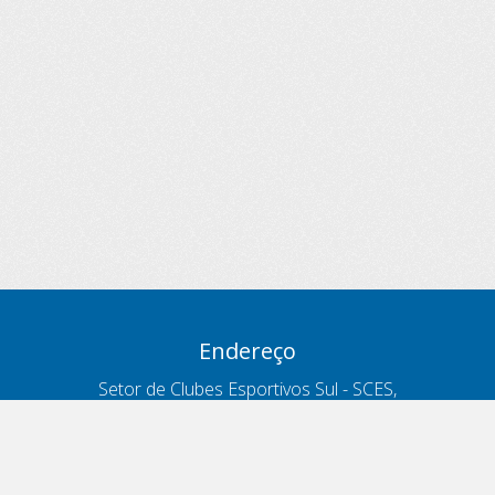
Endereço
Setor de Clubes Esportivos Sul - SCES,
trecho 03, lote 10, Projeto Orla Polo 8
- Brasília - DF