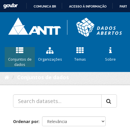
COMUNICA BR
ACESSO À INFORMAÇÃO
PARTI
IR
PARA
O
CONTEÚDO
Conjuntos de
Organizações
Temas
Sobre
dados
Conjuntos de dados
Ordenar por