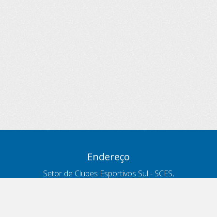
Endereço
Setor de Clubes Esportivos Sul - SCES,
trecho 03, lote 10, Projeto Orla Polo 8
- Brasília - DF