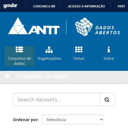
COMUNICA BR
ACESSO À INFORMAÇÃO
PARTI
IR
PARA
O
CONTEÚDO
Conjuntos de
Organizações
Temas
Sobre
dados
Conjuntos de dados
Ordenar por