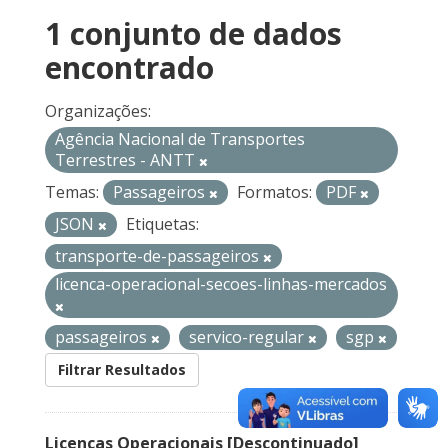
1 conjunto de dados
encontrado
Organizações:
Agência Nacional de Transportes
Terrestres - ANTT
Temas:
Passageiros
Formatos:
PDF
JSON
Etiquetas:
transporte-de-passageiros
licenca-operacional-secoes-linhas-mercados
passageiros
servico-regular
sgp
Filtrar Resultados
Licenças Operacionais [Descontinuado]