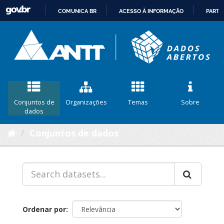
COMUNICA BR
ACESSO À INFORMAÇÃO
PARTI
IR
PARA
O
CONTEÚDO
Conjuntos de
Organizações
Temas
Sobre
dados
Conjuntos de dados
Ordenar por