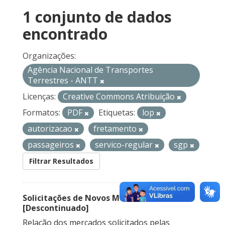
1 conjunto de dados
encontrado
Organizações:
Agência Nacional de Transportes
Terrestres - ANTT
Licenças:
Creative Commons Atribuição
Formatos:
PDF
Etiquetas:
lop
autorizacao
fretamento
passageiros
servico-regular
sgp
Filtrar Resultados
Solicitações de Novos Mercados
[Descontinuado]
Relação dos mercados solicitados pelas