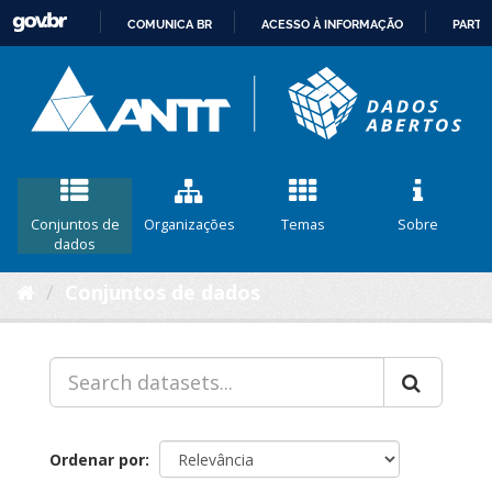
COMUNICA BR
ACESSO À INFORMAÇÃO
PARTI
IR
PARA
O
CONTEÚDO
Conjuntos de
Organizações
Temas
Sobre
dados
Conjuntos de dados
Ordenar por