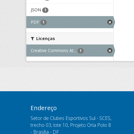
JSON
1
PDF
1
Licenças
Creative Commons At...
1
Endereço
Setor de Clubes Esportivos Sul - SCES,
trecho 03, lote 10, Projeto Orla Polo 8
- Brasília - DF