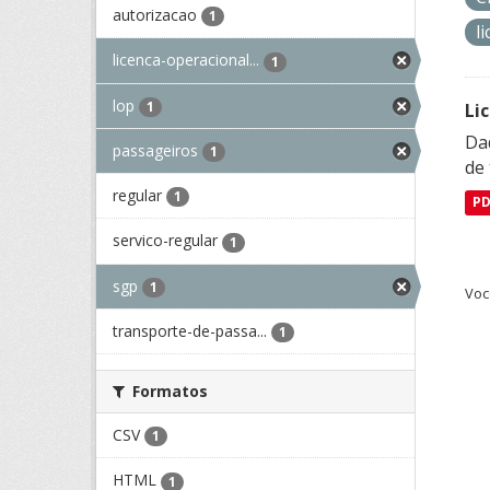
autorizacao
1
l
licenca-operacional...
1
lop
1
Li
Da
passageiros
1
de 
regular
1
P
servico-regular
1
sgp
1
Voc
transporte-de-passa...
1
Formatos
CSV
1
HTML
1