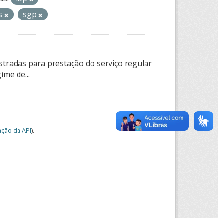
os
sgp
tradas para prestação do serviço regular
ime de...
ção da API
).