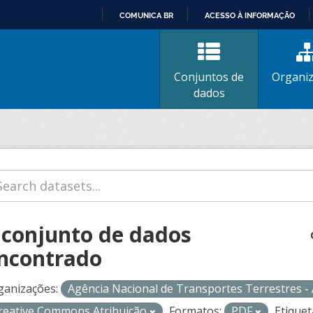
COMUNICA BR
ACESSO À INFORMAÇÃO
IR
PARA
O
Conjuntos de
Organi
CONTEÚDO
dados
 conjunto de dados
ncontrado
ganizações:
Agência Nacional de Transportes Terrestres 
reative Commons Atribuição
Formatos:
PDF
Etiquet