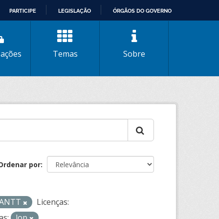
PARTICIPE
LEGISLAÇÃO
ÓRGÃOS DO GOVERNO
zações
Temas
Sobre
Ordenar por
- ANTT
Licenças:
as:
lop