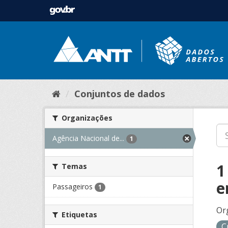
Conjuntos de dados
Organizações
Agência Nacional de...
1
1
Temas
e
Passageiros
1
Or
Etiquetas
C