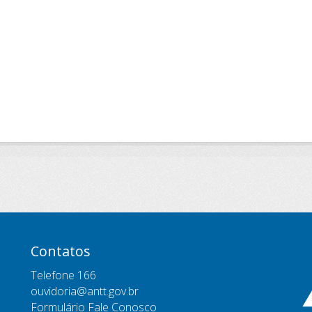
Contatos
Telefone 166
ouvidoria@antt.gov.br
Formulário Fale Conosco