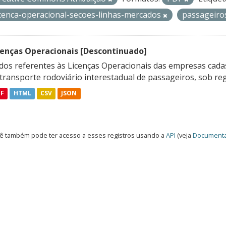
icenca-operacional-secoes-linhas-mercados
passageir
cenças Operacionais [Descontinuado]
dos referentes às Licenças Operacionais das empresas cadas
transporte rodoviário interestadual de passageiros, sob reg
DF
HTML
CSV
JSON
ê também pode ter acesso a esses registros usando a
API
(veja
Documenta