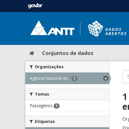
Conjuntos de dados
Organizações
Agência Nacional de...
1
1
Temas
e
Passageiros
1
Or
Etiquetas
Eti