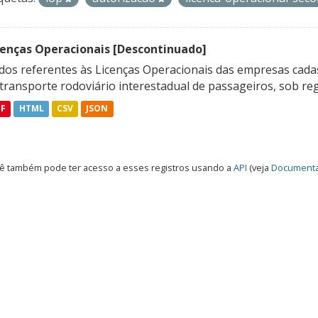
cenças Operacionais [Descontinuado]
dos referentes às Licenças Operacionais das empresas cadas
transporte rodoviário interestadual de passageiros, sob reg
DF
HTML
CSV
JSON
ê também pode ter acesso a esses registros usando a
API
(veja
Documenta