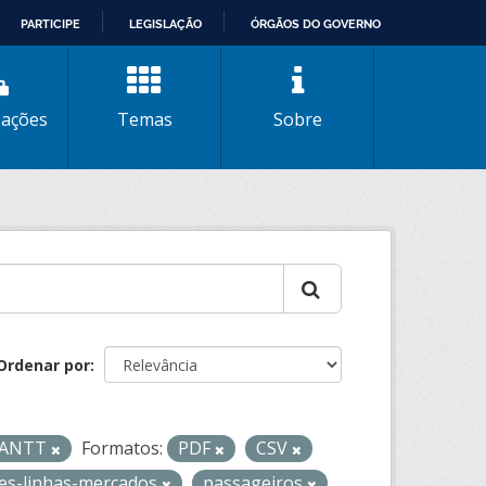
PARTICIPE
LEGISLAÇÃO
ÓRGÃOS DO GOVERNO
zações
Temas
Sobre
Ordenar por
- ANTT
Formatos:
PDF
CSV
oes-linhas-mercados
passageiros