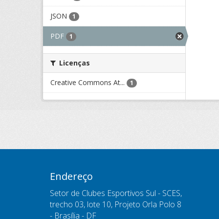
JSON
1
PDF
1
Licenças
Creative Commons At...
1
Endereço
Setor de Clubes Esportivos Sul - SCES,
trecho 03, lote 10, Projeto Orla Polo 8
- Brasília - DF