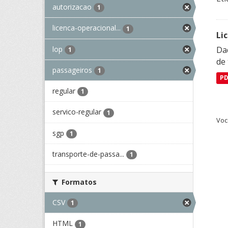
autorizacao
1
licenca-operacional...
1
Li
lop
Da
1
de 
passageiros
1
P
regular
1
servico-regular
1
Voc
sgp
1
transporte-de-passa...
1
Formatos
CSV
1
HTML
1