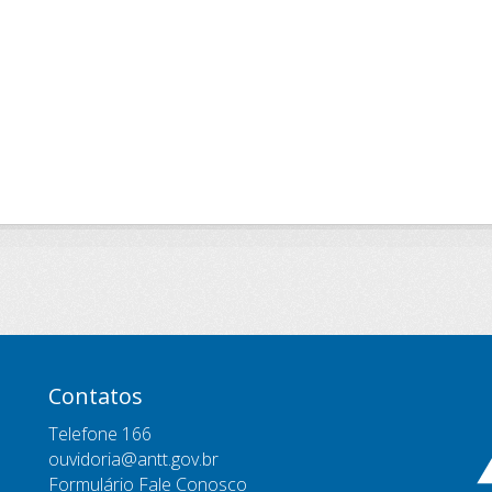
Contatos
Telefone 166
ouvidoria@antt.gov.br
Formulário Fale Conosco