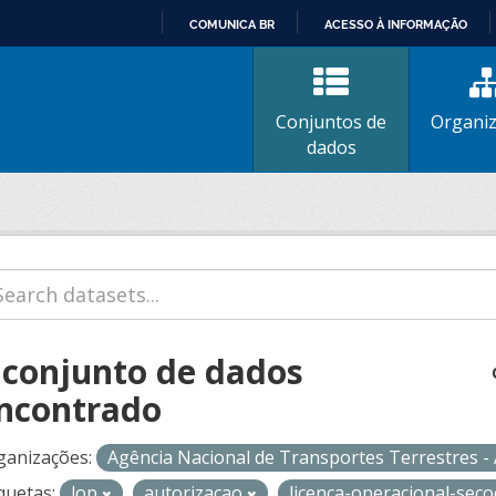
COMUNICA BR
ACESSO À INFORMAÇÃO
IR
PARA
O
Conjuntos de
Organi
CONTEÚDO
dados
 conjunto de dados
ncontrado
ganizações:
Agência Nacional de Transportes Terrestres 
quetas:
lop
autorizacao
licenca-operacional-sec