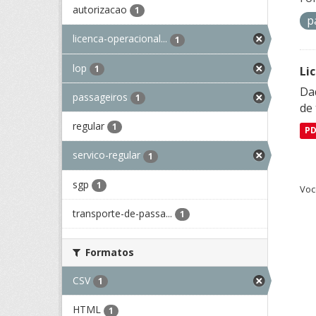
autorizacao
1
p
licenca-operacional...
1
lop
1
Li
Da
passageiros
1
de 
regular
1
P
servico-regular
1
sgp
1
Voc
transporte-de-passa...
1
Formatos
CSV
1
HTML
1