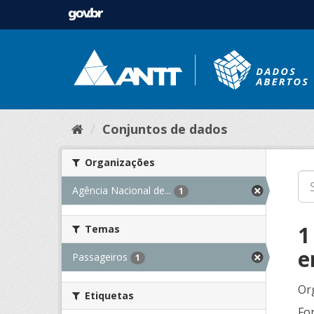
Conjuntos de dados
Organizações
Agência Nacional de...
1
1
Temas
e
Passageiros
1
Or
Etiquetas
Fo