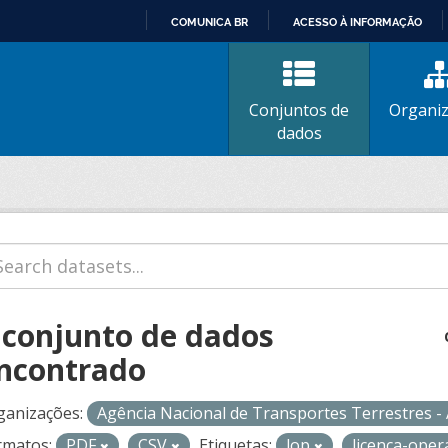
COMUNICA BR
ACESSO À INFORMAÇÃO
IR
PARA
O
Conjuntos de
Organi
CONTEÚDO
dados
 conjunto de dados
ncontrado
ganizações:
Agência Nacional de Transportes Terrestres 
rmatos:
PDF
CSV
Etiquetas:
lop
licenca-oper