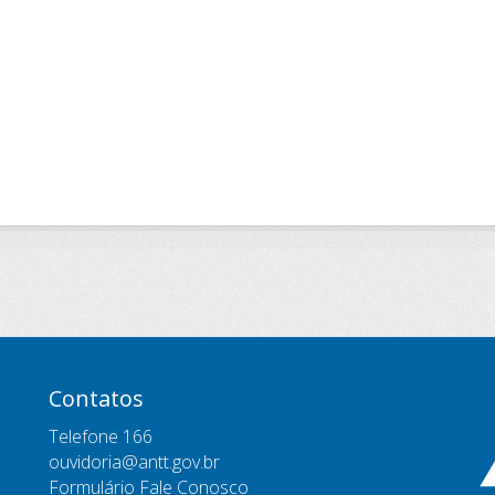
Contatos
Telefone 166
ouvidoria@antt.gov.br
Formulário Fale Conosco