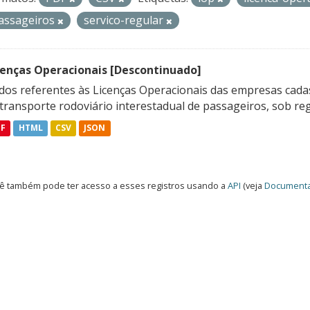
assageiros
servico-regular
cenças Operacionais [Descontinuado]
dos referentes às Licenças Operacionais das empresas cadas
transporte rodoviário interestadual de passageiros, sob reg
DF
HTML
CSV
JSON
ê também pode ter acesso a esses registros usando a
API
(veja
Documenta