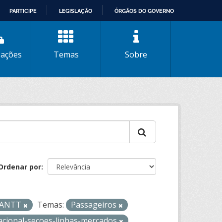
PARTICIPE
LEGISLAÇÃO
ÓRGÃOS DO GOVERNO
zações
Temas
Sobre
Ordenar por
- ANTT
Temas:
Passageiros
acional-secoes-linhas-mercados