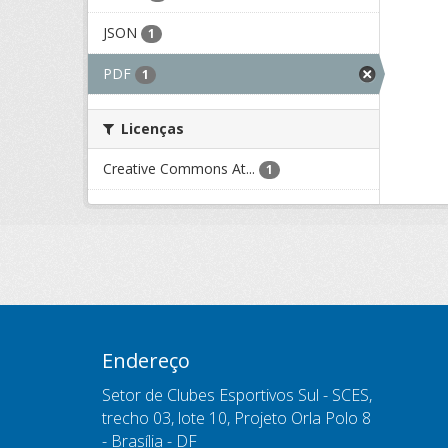
JSON
1
PDF
1
Licenças
Creative Commons At...
1
Endereço
Setor de Clubes Esportivos Sul - SCES,
trecho 03, lote 10, Projeto Orla Polo 8
- Brasília - DF