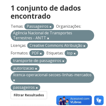
1 conjunto de dados
encontrado
Temas:
Passageiros
Organizações:
Agência Nacional de Transportes
Terrestres - ANTT
Licenças:
Creative Commons Atribuição
Formatos:
PDF
Etiquetas:
lop
transporte-de-passageiros
autorizacao
licenca-operacional-secoes-linhas-mercados
passageiros
Filtrar Resultados