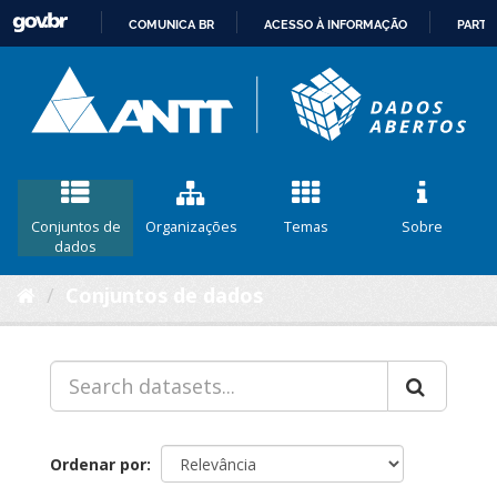
COMUNICA BR
ACESSO À INFORMAÇÃO
PARTI
IR
PARA
O
CONTEÚDO
Conjuntos de
Organizações
Temas
Sobre
dados
Conjuntos de dados
Ordenar por