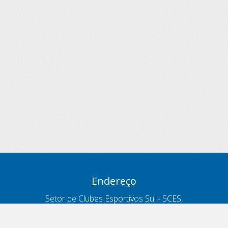
Endereço
Setor de Clubes Esportivos Sul - SCES,
trecho 03, lote 10, Projeto Orla Polo 8
- Brasília - DF