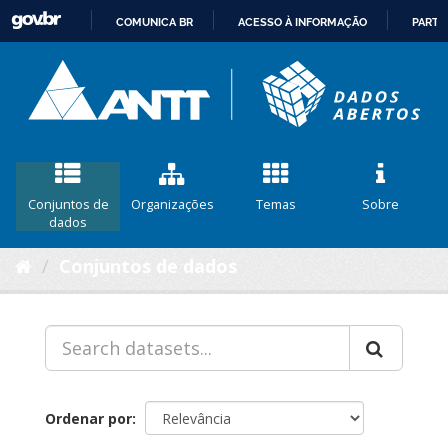
COMUNICA BR
ACESSO À INFORMAÇÃO
PARTI
IR
PARA
O
CONTEÚDO
Conjuntos de
Organizações
Temas
Sobre
dados
Conjuntos de dados
Ordenar por