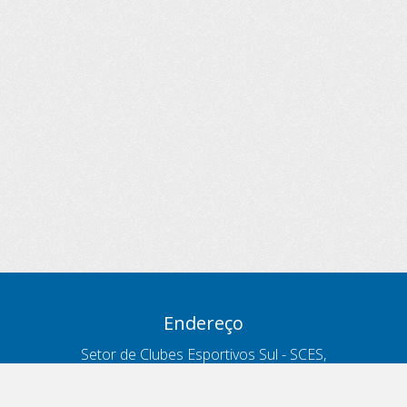
Endereço
Setor de Clubes Esportivos Sul - SCES,
trecho 03, lote 10, Projeto Orla Polo 8
- Brasília - DF