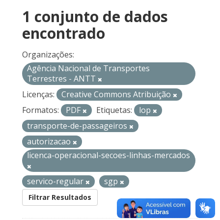
1 conjunto de dados
encontrado
Organizações:
Agência Nacional de Transportes
Terrestres - ANTT
Licenças:
Creative Commons Atribuição
Formatos:
PDF
Etiquetas:
lop
transporte-de-passageiros
autorizacao
licenca-operacional-secoes-linhas-mercados
servico-regular
sgp
Filtrar Resultados