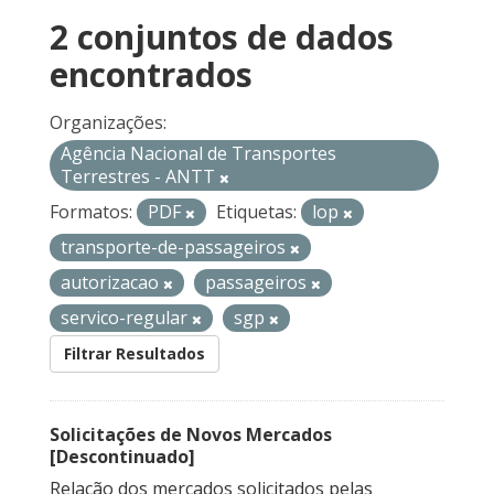
2 conjuntos de dados
encontrados
Organizações:
Agência Nacional de Transportes
Terrestres - ANTT
Formatos:
PDF
Etiquetas:
lop
transporte-de-passageiros
autorizacao
passageiros
servico-regular
sgp
Filtrar Resultados
Solicitações de Novos Mercados
[Descontinuado]
Relação dos mercados solicitados pelas