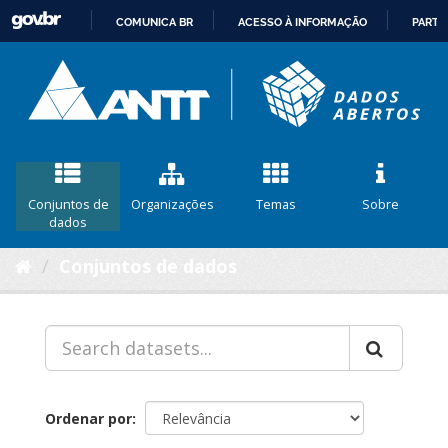
COMUNICA BR
ACESSO À INFORMAÇÃO
PARTI
IR
PARA
O
CONTEÚDO
Conjuntos de
Organizações
Temas
Sobre
dados
Conjuntos de dados
Ordenar por